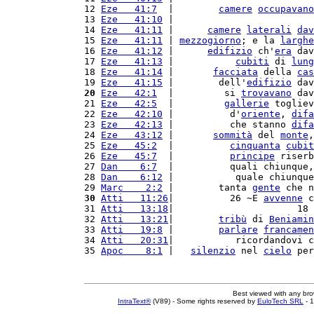
12 
Eze   41:7
  |        
camere
occupavano
13 
Eze   41:10
 |                         
14 
Eze   41:11
 |      
camere
laterali
dav
15 
Eze   41:11
 | 
mezzogiorno
; e la 
larghe
16 
Eze   41:12
 |      
edifizio
 ch'
era
 dav
17 
Eze   41:13
 |           
cubiti
 di 
lung
18 
Eze   41:14
 |       
facciata
 della 
cas
19 
Eze   41:15
 |        dell'
edifizio
 dav
20
Eze   42:1
  |         si 
trovavano
 dav
21 
Eze   42:5
  |         
gallerie
 togliev
22 
Eze   42:10
 |          d'
oriente
, 
difa
23 
Eze   42:13
 |          che stanno 
difa
24 
Eze   43:12
 |       
sommità
 del 
monte
,
25 
Eze   45:2
  |          
cinquanta
cubit
26 
Eze   45:7
  |          
principe
 riserb
27 
Dan    6:7
  |          quali chiunque,
28 
Dan    6:12
 |           quale chiunque
29 
Marc    2:2
 |        tanta 
gente
 che n
30
Atti   11:26
|          26 ~E 
avvenne
 c
31 
Atti   13:18
|                      18 
32 
Atti   13:21
|        
tribù
 di 
Beniamin
33 
Atti   19:8
 |        
parlare
francamen
34 
Atti   20:31
|           ricordandovi c
35 
Apoc    8:1
 |   
silenzio
 nel 
cielo
 per
Best viewed with any br
IntraText®
(V89) - Some rights reserved by
EuloTech SRL
- 1