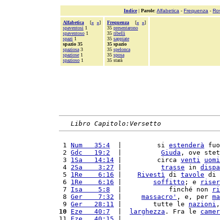
Indice
|
Parole
:
Alfabetica
-
Frequenza
-
Ro
Alfabetica
[
«
»
]
Frequenza
[
«
»
]
spaventosi
1
35
presentarono
spaventoso
1
35
ribelli
spazi
1
35
sappiate
spazio 35
35 spazio
spaziosa
3
35
spelonca
spaziose
1
35
sposa
spazioso
1
35 starà
Libro Capitolo:Versetto
 1 
Num   35:4
  |         si 
estenderà
 fuo
 2 
Gdc   19:2
  |          
Giuda
, ove stet
 3 
1Sa   14:14
 |         circa 
venti
uomi
 4 
2Sa    3:27
 |          
trasse
 in 
dispa
 5 
1Re    6:16
 |    
Rivestì
 di 
tavole
 di 
 6 
1Re    6:16
 |        
soffitto
; e 
riser
 7 
Isa    5:8
  |            finché non 
ri
 8 
Ger    7:32
 |     
massacro'
, e, per 
ma
 9 
Ger   28:11
 |        tutte le 
nazioni
,
10
Eze   40:7
  |  
larghezza
. Fra le 
camer
11 
Eze   40:15
 |                         