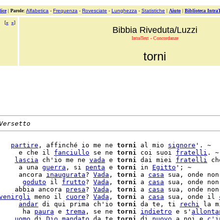
ice
|
Parole
:
Alfabetica
-
Frequenza
-
Rovesciate
-
Lunghezza
-
Statistiche
|
Aiuto
|
Biblioteca Intra
[
«
»
]
Bibbia Riveduta/Luzzi
IntraText - Concordanze
torni
Versetto
   
partire
, affinché io me ne 
torni
 al mio 
signore
'. ~

     e che il 
fanciullo
 se ne 
torni
 coi suoi 
fratelli
. ~

    
lascia
 ch'io me ne 
vada
 e 
torni
 dai miei 
fratelli
 ch
     a una 
guerra
, si 
penta
 e 
torni
 in 
Egitto
'; ~

     ancora 
inaugurata
? 
Vada
, 
torni
 a 
casa
 sua, onde non
      
goduto
 il 
frutto
? 
Vada
, 
torni
 a 
casa
 sua, onde non
    abbia ancora 
presa
? 
Vada
, 
torni
 a 
casa
 sua, onde non
venirgli
 meno il 
cuore
? 
Vada
, 
torni
 a 
casa
 sua, onde il 
     
andar
 di qui prima ch'io 
torni
 da te, ti 
rechi
 la m
      ha 
paura
 e 
trema
, se ne 
torni
indietro
 e s'
allonta
    
uomo
 di 
Dio
mandato
 da te 
torni
 di 
nuovo
 a noi e 
c'
i