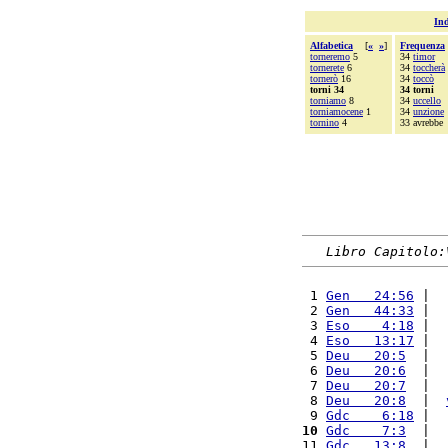
Ind
Alfabetica
[
«
»
]
Frequenza
torneremo
5
34
timor
tornerete
6
34
toccherà
tornerò
16
34
toccò
torni 34
34 torni
torniamo
8
34
uccello
torniamocene
1
34
unzione
tornino
4
33 avrebbe
Libro Capitolo:
 1 
Gen   24:56
 |  
 2 
Gen   44:33
 |  
 3 
Eso    4:18
 |  
 4 
Eso   13:17
 |  
 5 
Deu   20:5
  |  
 6 
Deu   20:6
  |  
 7 
Deu   20:7
  |  
 8 
Deu   20:8
  |  
 9 
Gdc    6:18
 |  
10
Gdc    7:3
  |  
11 
Gdc   13:8
  |  