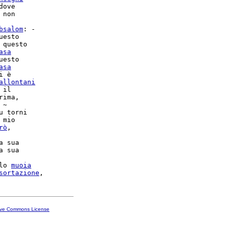
ove

 non

bsalom
: -

esto

 questo

asa
asa
 è

allontani
 il

rima,

 ~

u torni

 mio

rò
,

a sua

a sua

lo 
muoia
sortazione
ive Commons License