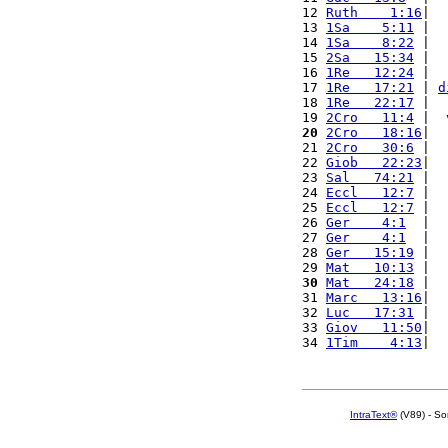
12 
Ruth    1:16
|  
13 
1Sa    5:11
 |  
14 
1Sa    8:22
 |  
15 
2Sa   15:34
 |  
16 
1Re   12:24
 |  
17 
1Re   17:21
 | 
d
18 
1Re   22:17
 |  
19 
2Cro   11:4
 |  
20
2Cro   18:16
|  
21 
2Cro   30:6
 |  
22 
Giob   22:23
|  
23 
Sal   74:21
 |  
24 
Eccl   12:7
 |  
25 
Eccl   12:7
 |  
26 
Ger    4:1
  |  
27 
Ger    4:1
  |  
28 
Ger   15:19
 |  
29 
Mat   10:13
 |  
30
Mat   24:18
 |  
31 
Marc   13:16
|  
32 
Luc   17:31
 |  
33 
Giov   11:50
|  
34 
1Tim    4:13
|  
IntraText®
(V89) - So