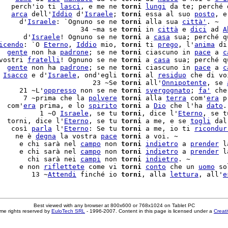
   perch'io ti 
lasci
, e me ne 
torni
lungi
 da te; perché d
   
arca
 dell'
Iddio
 d'
Israele
; 
torni
 essa al suo 
posto
, e
     d'
Israele
: `Ognuno se ne 
torni
 alla sua 
città'
. ~

                    34 ~ma se 
torni
 in 
città
 e 
dici
 ad 
A
      d'
Israele
! Ognuno se ne 
torni
 a 
casa
 sua; perché qu
icendo
: `O 
Eterno
, 
Iddio
 mio, 
torni
 ti 
prego
, l'
anima
 di
  
gente
 non ha 
padrone
; se ne 
torni
 ciascuno in 
pace
 a 
c
vostri 
fratelli
! Ognuno se ne 
torni
 a 
casa
  
gente
 non ha 
padrone
; se ne 
torni
 ciascuno in 
pace
 a 
c
 
Isacco
 e d'
Israele
, ond'egli 
torni
 al 
residuo
 che di voi
                       23 ~Se 
torni
 all'
Onnipotente
, se 
     21 ~L'
oppresso
 non se ne 
torni
svergognato
; 
fa'
 che
      7 ~prima che la 
polvere
torni
 alla 
terra
 com'
era
 p
  com'
era
 prima, e lo 
spirito
torni
 a 
Dio
 che l'ha 
dato
.
          1 ~O 
Israele
, se tu 
torni
, dice l'
Eterno
, se t
  torni, dice l'
Eterno
, se tu 
torni
 a me, e se 
togli
 dal
   così 
parla
 l'
Eterno
: Se tu 
torni
 a me, io ti 
ricondur
    ne è 
degna
 la vostra 
pace
torni
     e chi sarà nel 
campo
 non 
torni
indietro
 a 
prender
 l
     e chi sarà nel 
campo
 non 
torni
indietro
 a 
prender
 l
       chi sarà nei 
campi
 non 
torni
indietro
. ~

     e non 
riflettete
 come vi 
torni
conto
 che un 
uomo
 so
        13 ~
Attendi
 finché io 
torni
, alla 
lettura
, all'
e
Best viewed with any browser at 800x600 or 768x1024 on Tablet PC
me rights reserved by
EuloTech SRL
- 1996-2007. Content in this page is licensed under a
Creat