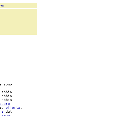
Text
e sono

 abbia

 abbia

 abbia

cuore
ia 
offerta
ni
 dal

nsegni