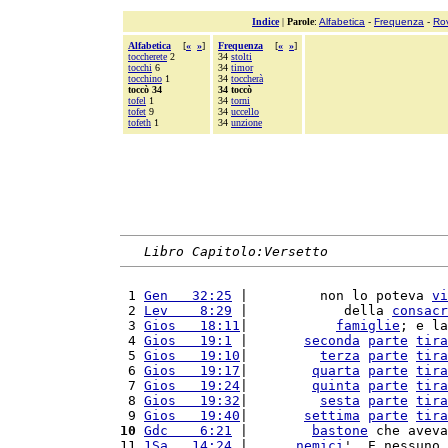
Indice
|
Parole
:
Alfabetica
-
Frequenza
-
Ro
Alfabetica
[
«
»
]
Frequenza
[
«
»
]
toccherete
2
34
stolti
tocchi
6
34
timor
tocchino
1
34
toccherà
toccò 34
34 toccò
tofel
1
34
torni
tofet
9
34
uccello
tofeth
1
34
unzione
Libro Capitolo:Versetto
 1 
Gen   32:25
 |         non lo poteva 
vi
 2 
Lev    8:29
 |            della 
consacr
 3 
Gios   18:11
|           
famiglie
; e la
 4 
Gios   19:1
 |       
seconda
parte
tira
 5 
Gios   19:10
|         
terza
parte
tira
 6 
Gios   19:17
|        
quarta
parte
tira
 7 
Gios   19:24
|        
quinta
parte
tira
 8 
Gios   19:32
|         
sesta
parte
tira
 9 
Gios   19:40
|       
settima
parte
tira
10
Gdc    6:21
 |        
bastone
 che aveva
11 
1Sa   14:24
 |      
nemici
'. E nessuno 