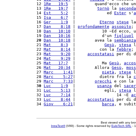
12 
1Re   19:5
  |        quand'ecco che un
13 
1Re   19:7
  |         
tornò
 la 
seconda
14 
Est    5:2
  |             ed 
Ester
 s'
a
15 
Isa    6:7
  |                         
16 
Ger    1:9
  |          
Eterno
stese
 la
17 
Dan    8:18
 | 
profondamente
assopito
; 
18 
Dan   10:10
 |           10 ~Ed ecco, u
19 
Dan   10:16
 |           d'un 
figliuol
 
20
Dan   10:18
 |        avea la 
sembianza
21 
Mat    8:3
  |            
Gesù
, 
stesa
 l
22 
Mat    8:14
 |          con la 
febbre
; 
23 
Mat    9:20
 |     
accostatasi
 per di d
24 
Mat    9:29
 |                         
25 
Mat   17:7
  |           Ma 
Gesù
, 
accos
26 
Mat   20:34
 |        Allora 
Gesù
, 
moss
27 
Marc    1:41
|           
pietà
, 
stese
 l
28 
Marc    5:27
|          dietro fra la 
c
29 
Marc    7:33
|        
orecchi
 e con la 
30
Luc    1:9
  |         
usanza
 del 
sacer
31 
Luc    5:13
 |            egli, 
stesa
 l
32 
Luc    7:14
 |                 14 ~E 
ac
33 
Luc    8:44
 |     
accostatasi
 per di d
34 
Giov    6:21
|           
barca
, e subit
Best viewed with any br
IntraText®
(V89) - Some rights reserved by
EuloTech SRL
- 1