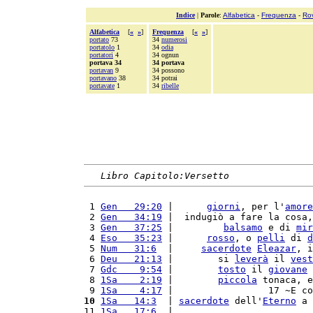
Indice
|
Parole
:
Alfabetica
-
Frequenza
-
Ro
Alfabetica
[
«
»
]
Frequenza
[
«
»
]
portato
73
34
numerosi
portatolo
1
34
odia
portatori
4
34 ognun
portava 34
34 portava
portavan
9
34 possono
portavano
38
34 potrai
portavate
1
34
ribelle
Libro Capitolo:Versetto
 1 
Gen   29:20
 |      
giorni
, per l'
amore
 2 
Gen   34:19
 |  indugiò a fare la cosa,
 3 
Gen   37:25
 |         
balsamo
 e di 
mir
 4 
Eso   35:23
 |      
rosso
, o 
pelli
 di 
d
 5 
Num   31:6
  |     
sacerdote
Eleazar
, i
 6 
Deu   21:13
 |        si 
leverà
 il 
vest
 7 
Gdc    9:54
 |        
tosto
 il 
giovane
 
 8 
1Sa    2:19
 |        
piccola
 tonaca, e
 9 
1Sa    4:17
 |                 17 ~E co
10
1Sa   14:3
  | 
sacerdote
 dell'
Eterno
 a 
11 
1Sa   17:6
  |                         