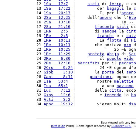
12 
1Sa   17:7
  |     
sicli
 di 
ferro
, e co
13 
1Sa   17:22
 |         de' 
bagagli
 le 
c
14 
1Sa   20:17
 |          E, per l'
amore
 
15 
2Sa   12:25
 |     dell'
amore
 che l'
Ete
16 
2Sa   13:18
 |                   18 ~- 
17 
2Sa   21:16
 |        
trecento
sicli
 di
18 
1Re    2:5
  |        di 
sangue
 la 
cint
19 
1Re    2:5
  |         
fianchi
 e i 
calz
20
1Re   10:11
 |          La 
flotta
 di 
Hi
21 
1Re   10:11
 |        che portava 
oro
 d
22 
1Re   10:25
 |                25 ~E ogn
23 
1Re   11:29
 |     
profeta
Ahija
 di 
Sci
24 
2Re    6:30
 |          il 
popolo
vide
 
25 
2Re   12:16
 | 
sacrifizi
 per il 
peccato
26 
2Cro    9:24
|          24 ~E ognun d'e
27 
Giob    3:10
|        la 
porta
 del 
seno
28 
Cant    8:11
|      
guardiani
, ognun de
29 
Isa   53:4
  |         nostre 
malattie
 
30
Isa   65:1
  |           a una 
nazione
 
31 
Luc    7:12
 |        della 
città
, ecco
32 
Giov   12:6
 |          e 
tenendo
 la 
bo
33 
Atti    3:2
 |                         
34 
Apoc   19:12
|         v'eran molti 
dia
Best viewed with any br
IntraText®
(V89) - Some rights reserved by
EuloTech SRL
- 1