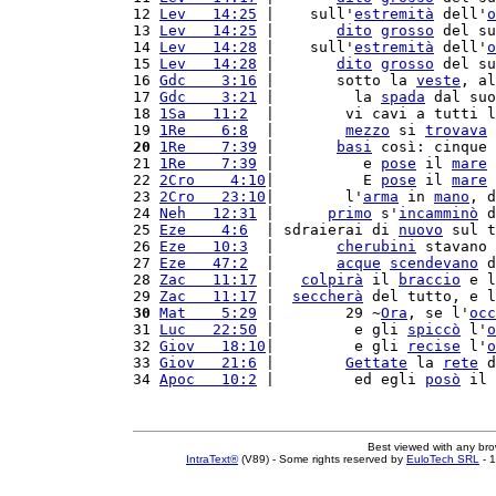
12 
Lev   14:25
 |    sull'
estremità
 dell'
o
13 
Lev   14:25
 |       
dito
grosso
 del su
14 
Lev   14:28
 |    sull'
estremità
 dell'
o
15 
Lev   14:28
 |       
dito
grosso
 del su
16 
Gdc    3:16
 |       sotto la 
veste
, al
17 
Gdc    3:21
 |         la 
spada
 dal suo
18 
1Sa   11:2
  |        vi cavi a tutti l
19 
1Re    6:8
  |        
mezzo
 si 
trovava
 
20
1Re    7:39
 |       
basi
 così: cinque 
21 
1Re    7:39
 |          e 
pose
 il 
mare
 
22 
2Cro    4:10
|          E 
pose
 il 
mare
 
23 
2Cro   23:10
|        l'
arma
 in 
mano
, d
24 
Neh   12:31
 |      
primo
 s'
incamminò
 d
25 
Eze    4:6
  | sdraierai di 
nuovo
 sul t
26 
Eze   10:3
  |       
cherubini
 stavano 
27 
Eze   47:2
  |       
acque
scendevano
 d
28 
Zac   11:17
 |   
colpirà
 il 
braccio
 e l
29 
Zac   11:17
 |  
seccherà
 del tutto, e l
30
Mat    5:29
 |        29 ~
Ora
, se l'
occ
31 
Luc   22:50
 |         e gli 
spiccò
 l'
o
32 
Giov   18:10
|         e gli 
recise
 l'
o
33 
Giov   21:6
 |        
Gettate
 la 
rete
 d
34 
Apoc   10:2
 |         ed egli 
posò
 il 
Best viewed with any br
IntraText®
(V89) - Some rights reserved by
EuloTech SRL
- 1