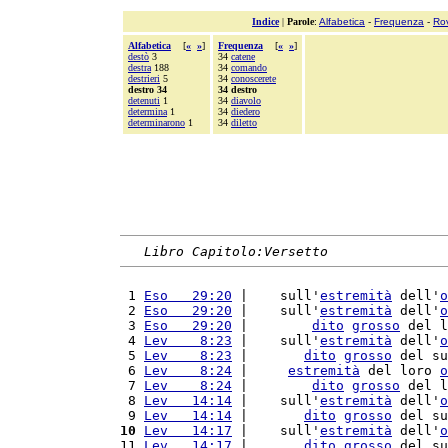
Indice
|
Parole
:
Alfabetica
-
Frequenza
-
Ro
Alfabetica
[
«
»
]
Frequenza
[
«
»
]
destò
3
34
catene
destra
188
34
comando
destrieri
5
34
conoscerete
destro 34
34 destro
detenuti
1
34
diavolo
determina
1
34
diedero
determinarono
1
34
diletto
Libro Capitolo:Versetto
 1 
Eso   29:20
 |    sull'
estremità
 dell'
o
 2 
Eso   29:20
 |    sull'
estremità
 dell'
o
 3 
Eso   29:20
 |        
dito
grosso
 del l
 4 
Lev    8:23
 |    sull'
estremità
 dell'
o
 5 
Lev    8:23
 |       
dito
grosso
 del su
 6 
Lev    8:24
 |     
estremità
 del loro 
o
 7 
Lev    8:24
 |        
dito
grosso
 del l
 8 
Lev   14:14
 |    sull'
estremità
 dell'
o
 9 
Lev   14:14
 |       
dito
grosso
 del su
10
Lev   14:17
 |    sull'
estremità
 dell'
o
11 
Lev   14:17
 |       
dito
grosso
 del su