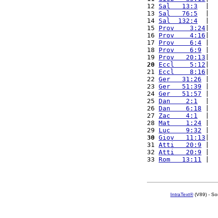
12 
Sal   13:3
  |  
13 
Sal   76:5
  |  
14 
Sal  132:4
  |  
15 
Prov    3:24
|  
16 
Prov    4:16
|  
17 
Prov    6:4
 |  
18 
Prov    6:9
 |  
19 
Prov   20:13
|  
20
Eccl    5:12
|  
21 
Eccl    8:16
|  
22 
Ger   31:26
 |  
23 
Ger   51:39
 |  
24 
Ger   51:57
 |  
25 
Dan    2:1
  |  
26 
Dan    6:18
 |  
27 
Zac    4:1
  |  
28 
Mat    1:24
 |  
29 
Luc    9:32
 |  
30
Giov   11:13
|  
31 
Atti   20:9
 |  
32 
Atti   20:9
 |  
33 
Rom   13:11
 |  
IntraText®
(V89) - So