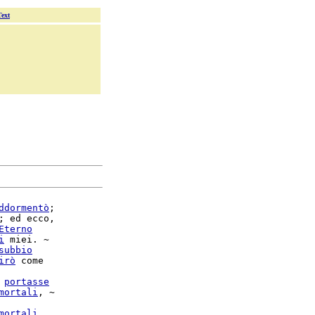
Text
ddormentò
;

; ed ecco,

Eterno
i
 miei. ~

subbio
irò
 come

 
portasse
mortali
mortali
,
