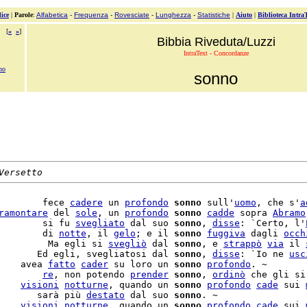
ice
|
Parole
:
Alfabetica
-
Frequenza
-
Rovesciate
-
Lunghezza
-
Statistiche
|
Aiuto
|
Biblioteca Intra
[
«
»
]
Bibbia Riveduta/Luzzi
IntraText - Concordanze
ono
sonno
Versetto
        fece 
cadere
 un 
profondo
sonno
 sull'
uomo
, che s'
a
ramontare
 del 
sole
, un 
profondo
sonno
cadde
 sopra 
Abramo
        si fu 
svegliato
 dal suo 
sonno
, 
disse
: `Certo, l'
        di 
notte
, il 
gelo
; e il 
sonno
fuggiva
 dagli 
occh
         Ma egli si 
svegliò
 dal 
sonno
, e 
strappò
via
 il 
       Ed egli, svegliatosi dal 
sonno
, 
disse
: `Io ne 
usc
    avea 
fatto
cader
 su loro un 
sonno
profondo
. ~

        
re
, non potendo 
prender
sonno
, 
ordinò
 che gli si
    
visioni
notturne
, quando un 
sonno
profondo
cade
 sui 
       sarà più 
destato
 dal suo 
sonno
. ~

    
visioni
notturne
, quando un 
sonno
profondo
cade
 sui 