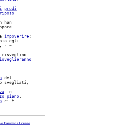
i
prodi
riposo
n han

opore

a 
impoverire
bia egli

, - ~

 risveglino

isveglieranno
o
 del

va
 in

zo
piano
,

a
ive Commons License