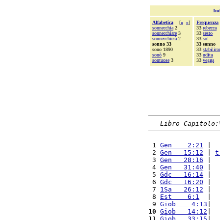
Ind
Alfabetica
[
«
»
]
Frequenza
sonnecchia
2
33
rebecca
sonnecchiare
3
33
sesto
sonnecchierà
2
33
sol
sonno 33
33 sonno
sono 1890
33
stabilir
sonò
9
33
udita
sontuose
3
33
vegga
Libro Capitolo:
 1 
Gen    2:21
 |  
 2 
Gen   15:12
 | 
t
 3 
Gen   28:16
 |  
 4 
Gen   31:40
 |  
 5 
Gdc   16:14
 |  
 6 
Gdc   16:20
 |  
 7 
1Sa   26:12
 |  
 8 
Est    6:1
  |  
 9 
Giob    4:13
|  
10
Giob   14:12
|  
11 
Giob   33:15
|  