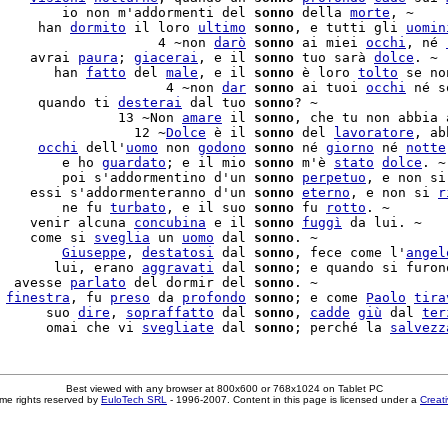
        io non m'addormenti del 
sonno
 della 
morte
, ~

     han 
dormito
 il loro 
ultimo
sonno
, e tutti gli 
uomin
                    4 ~non 
darò
sonno
 ai miei 
occhi
, né 
    avrai 
paura
; 
giacerai
, e il 
sonno
 tuo sarà 
dolce
. ~

       han 
fatto
 del 
male
, e il 
sonno
 è loro 
tolto
 se no
                     4 ~non 
dar
sonno
 ai tuoi 
occhi
 né s
     quando ti 
desterai
 dal tuo 
sonno
? ~

               13 ~Non 
amare
 il 
sonno
, che tu non abbia 
                 12 ~
Dolce
 è il 
sonno
 del 
lavoratore
, ab
     
occhi
 dell'
uomo
 non 
godono
sonno
 né 
giorno
 né 
notte
        e ho 
guardato
; e il mio 
sonno
 m'è 
stato
dolce
. ~

        poi s'addormentino d'un 
sonno
perpetuo
, e non si
    essi s'addormenteranno d'un 
sonno
eterno
, e non si 
r
        ne fu 
turbato
, e il suo 
sonno
 fu 
rotto
. ~

    venir alcuna 
concubina
 e il 
sonno
fuggì
 da lui. ~

    come si 
sveglia
 un 
uomo
 dal 
sonno
. ~

        
Giuseppe
, 
destatosi
 dal 
sonno
, fece come l'
angel
       lui, erano 
aggravati
 dal 
sonno
  avesse 
parlato
 del dormir del 
sonno
. ~

 
finestra
, fu 
preso
 da 
profondo
sonno
; e come 
Paolo
tira
      suo 
dire
, 
sopraffatto
 dal 
sonno
, 
cadde
giù
 dal 
ter
      omai che vi 
svegliate
 dal 
sonno
; perché la 
salvezz
Best viewed with any browser at 800x600 or 768x1024 on Tablet PC
me rights reserved by
EuloTech SRL
- 1996-2007. Content in this page is licensed under a
Creat