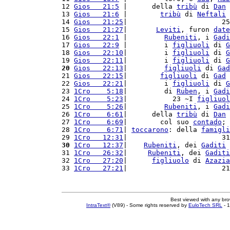
12 
Gios   21:5
 |      della 
tribù
 di 
Dan
 
13 
Gios   21:6
 |        
tribù
 di 
Neftali
 
14 
Gios   21:25
|                       25
15 
Gios   21:27
|       
Leviti
, furon 
date
16 
Gios   22:1
 |         
Rubeniti
, i 
Gadi
17 
Gios   22:9
 |         i 
figliuoli
 di 
G
18 
Gios   22:10
|         i 
figliuoli
 di 
G
19 
Gios   22:11
|         i 
figliuoli
 di 
G
20
Gios   22:13
|         
figliuoli
 di 
Gad
21 
Gios   22:15
|        
figliuoli
 di 
Gad
 
22 
Gios   22:21
|         i 
figliuoli
 di 
G
23 
1Cro    5:18
|         di 
Ruben
, i 
Gadi
24 
1Cro    5:23
|           23 ~I 
figliuol
25 
1Cro    5:26
|         
Rubeniti
, i 
Gadi
26 
1Cro    6:61
|      della 
tribù
 di 
Dan
 
27 
1Cro    6:69
|        col suo 
contado
; 
28 
1Cro    6:71
| 
toccarono
: della 
famigli
29 
1Cro   12:31
|                       31
30
1Cro   12:37
|    
Rubeniti
, dei 
Gaditi
 
31 
1Cro   26:32
|     
Rubeniti
, dei 
Gaditi
32 
1Cro   27:20
|      
figliuolo
 di 
Azazia
33 
1Cro   27:21
|                       21
Best viewed with any br
IntraText®
(V89) - Some rights reserved by
EuloTech SRL
- 1