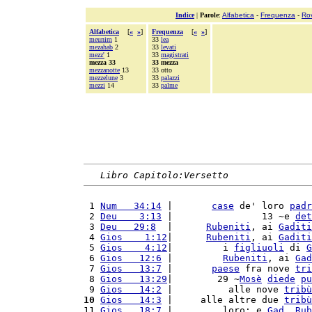
Indice
|
Parole
:
Alfabetica
-
Frequenza
-
Ro
Alfabetica
[
«
»
]
Frequenza
[
«
»
]
meunim
1
33
lea
mezahab
2
33
levati
mezz'
1
33
magistrati
mezza 33
33 mezza
mezzanotte
13
33 otto
mezzelune
3
33
palazzi
mezzi
14
33
palme
Libro Capitolo:Versetto
 1 
Num   34:14
 |       
case
 de' loro 
padr
 2 
Deu    3:13
 |                13 ~e 
det
 3 
Deu   29:8
  |      
Rubeniti
, ai 
Gaditi
 4 
Gios    1:12
|      
Rubeniti
, ai 
Gaditi
 5 
Gios    4:12
|         i 
figliuoli
 di 
G
 6 
Gios   12:6
 |         
Rubeniti
, ai 
Gad
 7 
Gios   13:7
 |       
paese
 fra nove 
tri
 8 
Gios   13:29
|        29 ~
Mosè
diede
pu
 9 
Gios   14:2
 |          alle nove 
tribù
10
Gios   14:3
 |     alle altre due 
tribù
11 
Gios   18:7
 |         loro; e 
Gad
, 
Rub