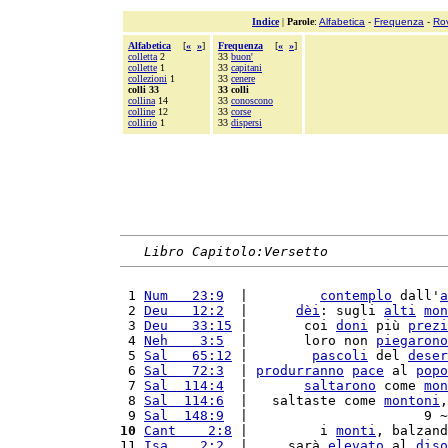
Indice
|
Parole
:
Alfabetica
-
Frequenza
-
Ro
Alfabetica
[
«
»
]
Frequenza
[
«
»
]
colletta
2
33
buon'
collette
1
33
capitani
collezioni
1
33
cenere
colli 33
33 colli
collina
14
33
conoscono
colline
12
33
corse
collirio
1
33
dispersi
Libro Capitolo:Versetto
 1 
Num   23:9
  |         
contemplo
 dall'
a
 2 
Deu   12:2
  |      
dèi
: sugli 
alti
mon
 3 
Deu   33:15
 |       coi 
doni
 più 
prezi
 4 
Neh    3:5
  |       loro non 
piegarono
 5 
Sal   65:12
 |        
pascoli
 del 
deser
 6 
Sal   72:3
  | 
produrranno
pace
 al 
popo
 7 
Sal  114:4
  |       
saltarono
 come 
mon
 8 
Sal  114:6
  |   saltaste come 
montoni
,
 9 
Sal  148:9
  |                      9 ~
10
Cant    2:8
 |         i 
monti
, balzand
11 
Isa    2:2
  |     sarà 
elevato
 al 
diso