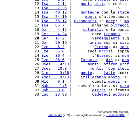
12 
Isa    2:14
 |    
monti
alti
, e contro 
13 
Isa    7:25
 |                   25 ~E 
14 
Isa   40:12
 |    
montagne
 con la 
stade
15 
Isa   54:10
 |      
monti
 s'allontanass
16 
Isa   55:12
 | 
ricondotti
 in 
pace
; i 
mo
17 
Isa   65:7
  |         m'hanno 
oltraggi
18 
Ger    4:15
 |     
calamità
, e la bandi
19 
Ger    4:24
 |         ecco 
tremano
, e 
20
Ger   17:2
  |         
verdeggianti
 sug
21 
Ger   50:19
 |        
anima
 sua si 
sazi
22 
Eze    6:3
  |        l'
Eterno
, ai 
mont
23 
Eze   35:8
  |       suoi 
uccisi
; sopra
24 
Eze   36:4
  |         l'
Eterno
, ai 
mon
25 
Eze   36:6
  |    
Israele
, e 
di'
 ai 
mon
26 
Osea    4:13
|       
monti
, 
offron
prof
27 
Osea   10:8
 |        
monti
: `
Copriteci
28 
Gioe    3:18
|    
mosto
, il 
latte
 scorr
29 
Amos    9:13
|    
stilleranno
mosto
, e 
30
Mic    6:1
  |         questi 
monti
, e 
31 
Nahu    1:5
 |   davanti a lui, si 
stru
32 
Hab    3:6
  |         
eterni
 si frantu
33 
Luc   23:30
 |         
Cadeteci
addosso
Best viewed with any br
IntraText®
(V89) - Some rights reserved by
EuloTech SRL
- 1