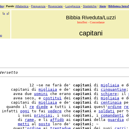
ice
|
Parole
:
Alfabetica
-
Frequenza
-
Rovesciate
-
Lunghezza
-
Statistiche
|
Aiuto
|
Biblioteca Intra
[
«
»
]
Bibbia Riveduta/Luzzi
IntraText - Concordanze
capitani
no
Versetto
             12 ~se ne farà de' 
capitani
 di 
migliaia
 e d
     capitani di 
migliaia
 e de' 
capitani
 di 
cinquantine
;
      avea due 
uomini
 che erano 
capitani
 di 
schiere
; il 
      avea seco, e 
costituì
 dei 
capitani
 di 
migliaia
 e d
     capitani di 
migliaia
 e de' 
capitani
 di 
centinaia
 pe
   quando il 
re
diede
 a tutti i 
capitani
 quest'
ordine
re
 infatti 
oggi
 tu fai 
vedere
 che 
capitani
 e 
soldati
 per t
        i suoi 
principi
, i suoi 
capitani
, i 
comandanti
 d
        di 
rame
, e li 
affidò
 ai 
capitani
 della 
guardia
 c
        
metti
 al 
posto
 loro de' 
capitani
; ~

      quest'
ordine
 ai 
trentadue
capitani
 dei suoi 
carri
: