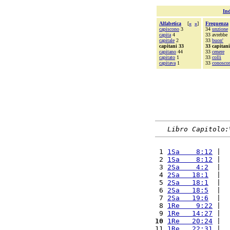
Ind
Alfabetica
[
«
»
]
Frequenza
capiscono
3
34
unzione
capita
4
33 avrebbe
capitale
2
33
buon'
capitani 33
33 capitani
capitano
44
33
cenere
capitato
1
33
colli
capitava
1
33
conosco
Libro Capitolo:
 1 
1Sa    8:12
 |  
 2 
1Sa    8:12
 |  
 3 
2Sa    4:2
  |  
 4 
2Sa   18:1
  |  
 5 
2Sa   18:1
  |  
 6 
2Sa   18:5
  |  
 7 
2Sa   19:6
  |  
 8 
1Re    9:22
 |  
 9 
1Re   14:27
 |  
10
1Re   20:24
 |  
11 
1Re   22:31
 |  