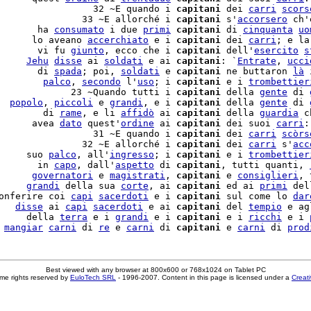
                 32 ~E quando i 
capitani
 dei 
carri
scors
               33 ~E allorché i 
capitani
 s'
accorsero
 ch'
       ha 
consumato
 i due 
primi
capitani
 di 
cinquanta
uo
      lo aveano 
accerchiato
 e i 
capitani
 dei 
carri
; e la
       vi fu 
giunto
, ecco che i 
capitani
 dell'
esercito
s
     
Jehu
disse
 ai 
soldati
 e ai 
capitani
: `
Entrate
, 
ucci
       di 
spada
; poi, 
soldati
 e 
capitani
 ne buttaron 
là
 
        
palco
, 
secondo
 l'
uso
; i 
capitani
 e i 
trombettier
             23 ~Quando tutti i 
capitani
 della 
gente
 di 
  
popolo
, 
piccoli
 e 
grandi
, e i 
capitani
 della 
gente
 di 
        di 
rame
, e li 
affidò
 ai 
capitani
 della 
guardia
 c
      avea 
dato
 quest'
ordine
 ai 
capitani
 dei suoi 
carri
:
                 31 ~E quando i 
capitani
 dei 
carri
scòrs
               32 ~E allorché i 
capitani
 dei 
carri
 s'
acc
     suo 
palco
, all'
ingresso
; i 
capitani
 e i 
trombettier
       in 
capo
, dall'
aspetto
 di 
capitani
, tutti quanti, 
      
governatori
 e 
magistrati
, 
capitani
 e 
consiglieri
, 
     
grandi
 della sua 
corte
, ai 
capitani
 ed ai 
primi
 del
onferire coi 
capi
sacerdoti
 e i 
capitani
 sul come lo 
dar
   
disse
 ai 
capi
sacerdoti
 e ai 
capitani
 del 
tempio
 e ag
     della 
terra
 e i 
grandi
 e i 
capitani
 e i 
ricchi
 e i 
 
mangiar
carni
 di 
re
 e 
carni
 di 
capitani
 e 
carni
 di 
prod
Best viewed with any browser at 800x600 or 768x1024 on Tablet PC
me rights reserved by
EuloTech SRL
- 1996-2007. Content in this page is licensed under a
Creat