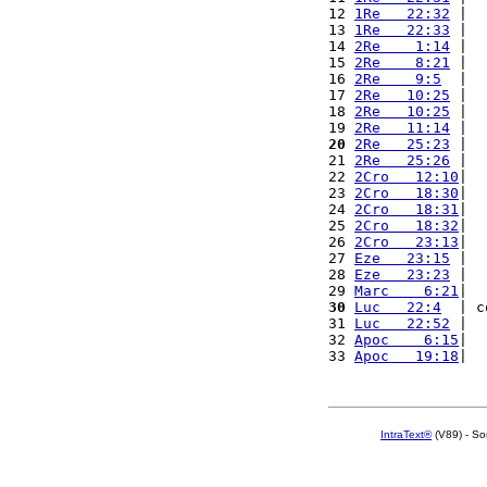
12 
1Re   22:32
 |  
13 
1Re   22:33
 |  
14 
2Re    1:14
 |  
15 
2Re    8:21
 |  
16 
2Re    9:5
  |  
17 
2Re   10:25
 |  
18 
2Re   10:25
 |  
19 
2Re   11:14
 |  
20
2Re   25:23
 |  
21 
2Re   25:26
 |  
22 
2Cro   12:10
|  
23 
2Cro   18:30
|  
24 
2Cro   18:31
|  
25 
2Cro   18:32
|  
26 
2Cro   23:13
|  
27 
Eze   23:15
 |  
28 
Eze   23:23
 |  
29 
Marc    6:21
|  
30
Luc   22:4
  | c
31 
Luc   22:52
 |  
32 
Apoc    6:15
|  
33 
Apoc   19:18
|  
IntraText®
(V89) - So