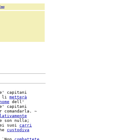
Text
e' capitani

 li 
metterà
nome
 dell'

e' capitani

r comandarla. ~

lativamente
e son nulla;

ei suoi 
carri
he 
custodiva
 `Non 
combattete