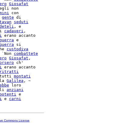
ero
Giosafat
egli non

mini
 con

 
gente
 di

tavan
seduti
deteli
, e

i 
cadaveri
,

i
guerra
 e

guerra
 si

he 
custodiva
 `Non 
combattete
ero
Giosafat
,

orsero
 ch'

i
 erano accanto

ritratti
tutti 
montati
la 
Galilea
ebbe
 loro

li 
anziani
potenti
 e

i
 e 
carni
ive Commons License