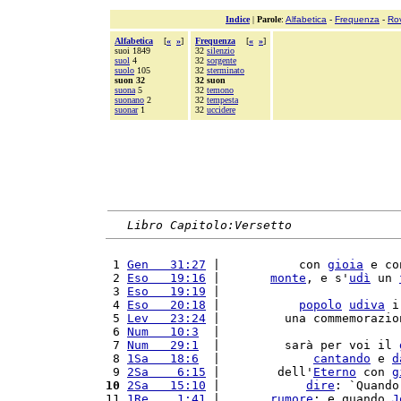
Indice
|
Parole
:
Alfabetica
-
Frequenza
-
Ro
Alfabetica
[
«
»
]
Frequenza
[
«
»
]
suoi 1849
32
silenzio
suol
4
32
sorgente
suolo
105
32
sterminato
suon 32
32 suon
suona
5
32
temono
suonano
2
32
tempesta
suonar
1
32
uccidere
Libro Capitolo:Versetto
 1 
Gen   31:27
 |           con 
gioia
 e co
 2 
Eso   19:16
 |       
monte
, e s'
udì
 un 
 3 
Eso   19:19
 |                         
 4 
Eso   20:18
 |           
popolo
udiva
 i
 5 
Lev   23:24
 |         una commemorazio
 6 
Num   10:3
  |                         
 7 
Num   29:1
  |         sarà per voi il 
 8 
1Sa   18:6
  |             
cantando
 e 
d
 9 
2Sa    6:15
 |        dell'
Eterno
 con 
g
10
2Sa   15:10
 |            
dire
: `Quando
11 
1Re    1:41
 |       
rumore
; e quando 
J