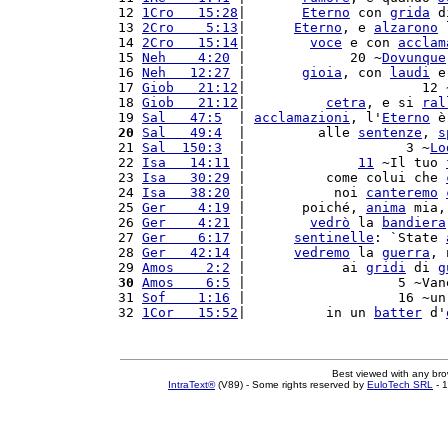
12 
1Cro   15:28
|       
Eterno
 con 
grida
 d
13 
2Cro    5:13
|      
Eterno
, e 
alzarono
 
14 
2Cro   15:14
|        
voce
 e con 
acclam
15 
Neh    4:20
 |             20 ~
Dovunque
16 
Neh   12:27
 |       
gioia
, con 
laudi
 e
17 
Giob   21:12
|                      12 
18 
Giob   21:12
|          
cetra
, e si 
ral
19 
Sal   47:5
  | 
acclamazioni
, l'
Eterno
 è
20
Sal   49:4
  |         alle 
sentenze
, 
s
21 
Sal  150:3
  |                    3 ~
Lo
22 
Isa   14:11
 |              
11
 ~Il tuo 
23 
Isa   30:29
 |          come colui che 
24 
Isa   38:20
 |           noi 
canteremo
25 
Ger    4:19
 |       poiché, 
anima
 mia,
26 
Ger    4:21
 |        
vedrò
 la 
bandiera
27 
Ger    6:17
 |      
sentinelle
: `State 
28 
Ger   42:14
 |      
vedremo
 la 
guerra
, 
29 
Amos    2:2
 |            ai 
gridi
 di 
g
30
Amos    6:5
 |                   5 ~Van
31 
Sof    1:16
 |                   16 ~un
32 
1Cor   15:52
|          in un 
batter
 d'
Best viewed with any br
IntraText®
(V89) - Some rights reserved by
EuloTech SRL
- 1