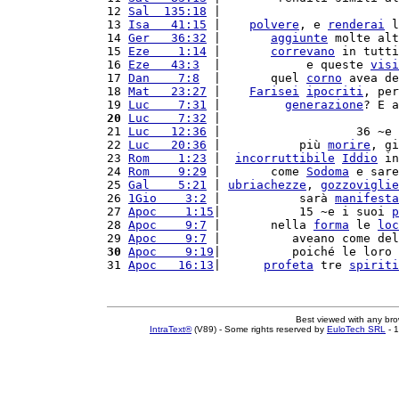
12 
Sal  135:18
 |                         
13 
Isa   41:15
 |    
polvere
, e 
renderai
 l
14 
Ger   36:32
 |       
aggiunte
 molte alt
15 
Eze    1:14
 |       
correvano
 in tutti
16 
Eze   43:3
  |            e queste 
visi
17 
Dan    7:8
  |       quel 
corno
 avea de
18 
Mat   23:27
 |    
Farisei
ipocriti
, per
19 
Luc    7:31
 |         
generazione
? E a
20
Luc    7:32
 |                         
21 
Luc   12:36
 |                   36 ~e 
22 
Luc   20:36
 |           più 
morire
, gi
23 
Rom    1:23
 |  
incorruttibile
Iddio
 in
24 
Rom    9:29
 |       come 
Sodoma
 e sare
25 
Gal    5:21
 | 
ubriachezze
, 
gozzoviglie
26 
1Gio    3:2
 |           sarà 
manifesta
27 
Apoc    1:15
|           15 ~e i suoi 
p
28 
Apoc    9:7
 |       nella 
forma
 le 
loc
29 
Apoc    9:7
 |          aveano come del
30
Apoc    9:19
|          poiché le loro 
31 
Apoc   16:13
|      
profeta
 tre 
spiriti
Best viewed with any br
IntraText®
(V89) - Some rights reserved by
EuloTech SRL
- 1