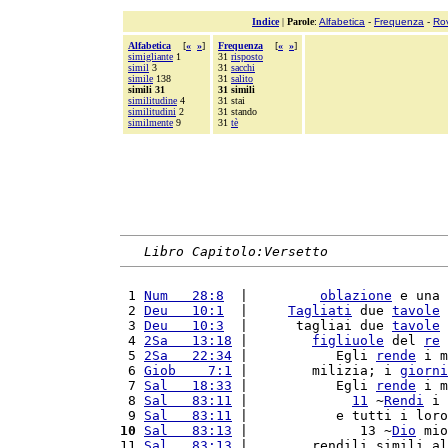
Indice
|
Parole
:
Alfabetica
-
Frequenza
-
Ro
Alfabetica
[
«
»
]
Frequenza
[
«
»
]
simigliante
1
31
risposto
simil
3
31
sacchi
simile
138
31
salito
simili 31
31 simili
similitudine
4
31 stai
similitudini
2
31 stando
similmente
9
31
tè
Libro Capitolo:Versetto
 1 
Num   28:8
  |         
oblazione
 e una 
 2 
Deu   10:1
  |     
Tagliati
 due 
tavole
 
 3 
Deu   10:3
  |      tagliai due 
tavole
 
 4 
2Sa   13:18
 |        
figliuole
 del 
re
 5 
2Sa   22:34
 |           Egli 
rende
 i m
 6 
Giob    7:1
 |        milizia; i 
giorni
 7 
Sal   18:33
 |           Egli 
rende
 i m
 8 
Sal   83:11
 |             
11
 ~
Rendi
 i 
 9 
Sal   83:11
 |           e tutti i loro
10
Sal   83:13
 |              13 ~
Dio
 mio
11 
Sal   83:13
 |        rendili simili al