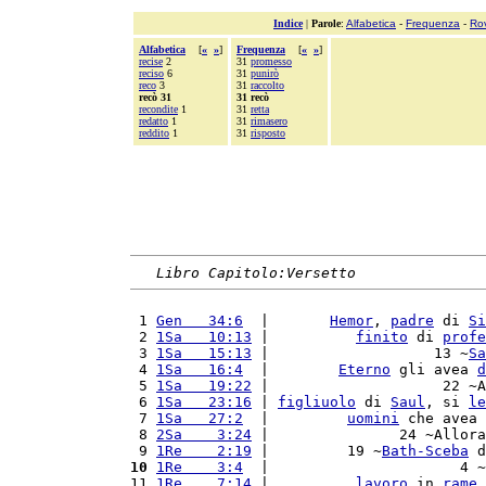
Indice
|
Parole
:
Alfabetica
-
Frequenza
-
Ro
Alfabetica
[
«
»
]
Frequenza
[
«
»
]
recise
2
31
promesso
reciso
6
31
punirò
reco
3
31
raccolto
recò 31
31 recò
recondite
1
31
retta
redatto
1
31
rimasero
reddito
1
31
risposto
Libro Capitolo:Versetto
 1 
Gen   34:6
  |       
Hemor
, 
padre
 di 
Si
 2 
1Sa   10:13
 |          
finito
 di 
profe
 3 
1Sa   15:13
 |                   13 ~
Sa
 4 
1Sa   16:4
  |        
Eterno
 gli avea 
d
 5 
1Sa   19:22
 |                    22 ~A
 6 
1Sa   23:16
 | 
figliuolo
 di 
Saul
, si 
le
 7 
1Sa   27:2
  |         
uomini
 che avea 
 8 
2Sa    3:24
 |               24 ~Allora
 9 
1Re    2:19
 |         19 ~
Bath-Sceba
 d
10
1Re    3:4
  |                      4 ~
11 
1Re    7:14
 |          
lavoro
 in 
rame
.