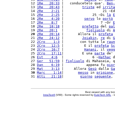
12 
1Re   20:33
 |   conducetelo qua'. 
Ben-
13 
1Re   20:43
 |         
triste
 ed 
irrita
14 
2Re    2:21
 |                   21 ~Ed
15 
2Re    2:25
 |              25 ~Di 
là
E
16 
2Re    4:20
 |          
servo
 lo 
portò
17 
2Re    8:7
  |                  7 ~Or 
E
18 
2Re   18:18
 |         
prefetto
 del 
pal
19 
2Re   20:1
  |           
figliuolo
 di 
A
20
2Re   20:14
 |       Allora il 
profeta
21 
2Re   24:12
 |         
Joiakin
, 
re
 di 
G
22 
2Cro    1:3
 |        con tutta la 
raun
23 
2Cro   12:5
 |          E il 
profeta
Sc
24 
2Cro   16:7
 |          
Hanani
, il 
vegg
25 
2Cro   17:11
|         E una 
parte
 de' 
26 
Est    4:6
  |              6 ~
Hathac
 d
27 
Ger   51:59
 | 
figliuolo
 di Mahaseia, q
28 
Dan    6:19
 |           appena fu 
gior
29 
Mat    3:13
 |     Allora 
Gesù
 dalla 
Ga
30
Marc    1:14
|       
messo
 in 
prigione
,
31 
Atti   21:18
|        
giorno
seguente
, 
Best viewed with any br
IntraText®
(V89) - Some rights reserved by
EuloTech SRL
- 1