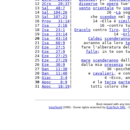
12 
2Cro   20:37
|   
disperse
 le 
opere
 tue'
13 
Sal   48:7
  |   
vento
orientale
 tu 
spe
14 
Sal  104:26
 |               26 ~
Là
 vog
15 
Sal  107:23
 |        che 
scendon
 nel 
m
16 
Prov   31:14
|         14 ~Ella è 
simil
17 
Isa    2:16
 |            16 ~contro tu
18 
Isa   23:1
  | 
Oracolo
 contro 
Tiro
. 
Url
19 
Isa   23:14
 |                  14 ~
Url
20
Isa   43:14
 |       
Caldei
scenderanno
21 
Isa   60:9
  |     avranno alla loro 
te
22 
Eze   27:5
  |    fare l'alberatura del
23 
Eze   27:9
  |      
falle
; in te son tu
24 
Eze   27:25
 |                         
25 
Eze   27:29
 |    
mare
scenderanno
 dall
26 
Eze   30:9
  |    dalla mia 
presenza
 su
27 
Dan   11:30
 |               30 ~poiché
28 
Dan   11:40
 |       e 
cavalieri
, e con
29 
Giac    3:4
 |              4 ~Ecco, an
30
Apoc    8:9
 |         e la 
terza
parte
31 
Apoc   18:19
|        tutti coloro che 
Best viewed with any br
IntraText®
(V89) - Some rights reserved by
EuloTech SRL
- 1