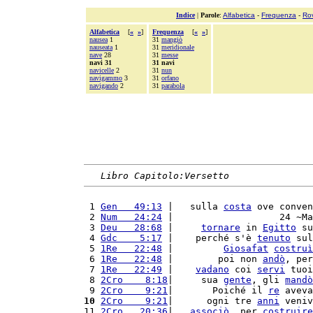
Indice
|
Parole
:
Alfabetica
-
Frequenza
-
Ro
Alfabetica
[
«
»
]
Frequenza
[
«
»
]
nausea
1
31
mangiò
nauseata
1
31
meridionale
nave
28
31
messe
navi 31
31 navi
navicelle
2
31
nun
navigammo
3
31
orfano
navigando
2
31
parabola
Libro Capitolo:Versetto
 1 
Gen   49:13
 |   sulla 
costa
 ove conven
 2 
Num   24:24
 |                   24 ~Ma
 3 
Deu   28:68
 |     
tornare
 in 
Egitto
 su
 4 
Gdc    5:17
 |    perché s'è 
tenuto
 sul
 5 
1Re   22:48
 |         
Giosafat
costruì
 6 
1Re   22:48
 |        poi non 
andò
, per
 7 
1Re   22:49
 |    
vadano
 coi 
servi
 tuoi
 8 
2Cro    8:18
|     sua 
gente
, gli 
mandò
 9 
2Cro    9:21
|       Poiché il 
re
 aveva
10
2Cro    9:21
|      ogni tre 
anni
 veniv
11 
2Cro   20:36
|   
associò
, per 
costruire