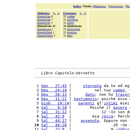
Indice
|
Parole
:
Alfabetica
-
Frequenza
-
Ro
Alfabetica
[
«
»
]
Frequenza
[
«
»
]
dimenticata
8
31
credete
dimenticate
7
31
crocifisso
dimenticati
3
31
diletti
dimenticato 31
31 dimenticato
dimenticava
1
31
distruggerò
dimenticherà
1
31
dominio
dimenticherai
3
31
falso
Libro Capitolo:Versetto
 1 
Gen   27:45
 |     
stornata
 da te ed eg
 2 
Deu   24:19
 |          nel tuo 
campo
, 
 3 
Deu   26:13
 |      
dato
; non ho 
trasgr
 4 
Deu   31:21
 | 
testimonio
; poiché esso 
 5 
Giob   19:14
|   
parenti
 gl'
intimi
 miei
 6 
Sal    9:18
 |        Poiché il 
povero
 
 7 
Sal   31:12
 |             12 ~Io son d
 8 
Sal   42:9
  |         mia 
ròcca
: Perch
 9 
Sal   44:17
 |    
avvenuto
. Eppure non 
10
Sal   44:20
 |                  20 ~Se 
11 
Sal   77:9
  |                 9 ~
Iddio