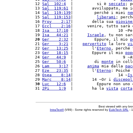
12 
Sal  102:4
  |          si è 
seccato
; p
13 
Sal  119:61
 |        avviluppato, ma i
14 
Sal  119:139
|         perché i miei 
ne
15 
Sal  119:153
|          
liberami
; perch
16 
Prov    2:17
|        della sua 
giovine
17 
Eccl    2:16
|      venire, tutto sarà 
18 
Isa   17:10
 |                   10 ~Pe
19 
Isa   44:21
 |      
Israele
, tu non sar
20
Ger    2:32
 |         Eppure, il mio 
p
21 
Ger    3:21
 |    
pervertito
 la loro 
vi
22 
Ger   13:25
 |        l'
Eterno
, perché 
23 
Ger   18:15
 |        Eppure il mio 
pop
24 
Ger   44:9
  |                     9 ~A
25 
Ger   50:6
  |         di 
monte
 in coll
26 
Lam    3:17
 |      
anima
 mia dalla 
pac
27 
Eze   23:35
 |        l'
Eterno
: Poiché 
28 
Osea    8:14
|                   14 ~
Is
29 
Marc    8:14
|        14 ~Or i 
discepol
30
Luc   12:6
  |          Eppure non uno 
31 
2Pi    1:9
  |        ha la 
vista
corta
Best viewed with any br
IntraText®
(V89) - Some rights reserved by
EuloTech SRL
- 1