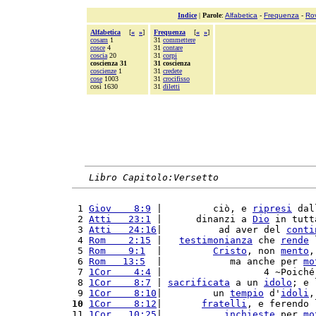
Indice
|
Parole
:
Alfabetica
-
Frequenza
-
Ro
Alfabetica
[
«
»
]
Frequenza
[
«
»
]
cosam
1
31
commettere
cosce
4
31
contare
coscia
20
31
corpi
coscienza 31
31 coscienza
coscienze
1
31
credete
cose
1003
31
crocifisso
così 1630
31
diletti
Libro Capitolo:Versetto
 1 
Giov    8:9
 |         ciò, e 
ripresi
 dal
 2 
Atti   23:1
 |      dinanzi a 
Dio
 in tutt
 3 
Atti   24:16
|          ad aver del 
conti
 4 
Rom    2:15
 |   
testimonianza
 che 
rende
 
 5 
Rom    9:1
  |         
Cristo
, non 
mento
,
 6 
Rom   13:5
  |            ma anche per 
mo
 7 
1Cor    4:4
 |                  4 ~Poiché
 8 
1Cor    8:7
 | 
sacrificata
 a un 
idolo
; e 
 9 
1Cor    8:10
|         un 
tempio
 d'
idoli
,
10
1Cor    8:12
|       
fratelli
, e ferendo 
11 
1Cor   10:25
|           
inchieste
 per 
mo