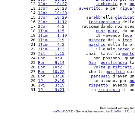
12 
1Cor   10:27
|           
inchieste
 per 
mo
13 
1Cor   10:28
|    
avvertito
, e per 
riguar
14 
1Cor   10:29
|                          2
15 
1Cor   10:29
|       
sarebb
'ella 
giudicat
16 
2Cor    1:12
|        
testimonianza
 della
17 
2Cor    4:2
 |     raccomandando noi stes
18 
1Tim    1:5
 |           
cuor
puro
, da un
19 
1Tim    1:19
|           19 ~avendo 
fede
 
20
1Tim    3:9
 |        
mistero
 della 
fede
 
21 
1Tim    4:2
 |        
marchio
 nella loro 
22 
2Tim    1:3
 |           il quale 
servo
 c
23 
Tit    1:15
 |       anzi, tanto la 
mente
24 
Ebr    9:9
  |          non possono, quan
25 
Ebr    9:14
 |        
Dio
, 
purificherà
 la
26 
Ebr   10:2
  |          
volta
purificati
,
27 
Ebr   10:22
 |        che li 
purifica
 dal
28 
Ebr   13:18
 |         
persuasi
 d'aver un
29 
1Pi    2:19
 |          se alcuno, per 
mo
30
1Pi    3:15
 |        
rispetto
; avendo un
31 
1Pi    3:21
 |         la 
richiesta
 di un
Best viewed with any br
IntraText®
(V89) - Some rights reserved by
EuloTech SRL
- 1