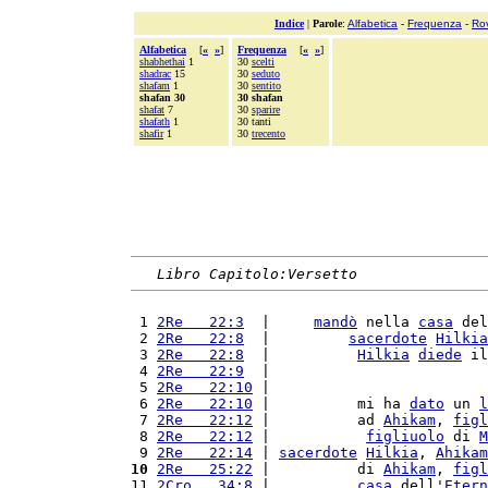
Indice
|
Parole
:
Alfabetica
-
Frequenza
-
Ro
Alfabetica
[
«
»
]
Frequenza
[
«
»
]
shabhethai
1
30
scelti
shadrac
15
30
seduto
shafam
1
30
sentito
shafan 30
30 shafan
shafat
7
30
sparire
shafath
1
30 tanti
shafir
1
30
trecento
Libro Capitolo:Versetto
 1 
2Re   22:3
  |     
mandò
 nella 
casa
 del
 2 
2Re   22:8
  |         
sacerdote
Hilkia
 3 
2Re   22:8
  |          
Hilkia
diede
 il
 4 
2Re   22:9
  |                         
 5 
2Re   22:10
 |                         
 6 
2Re   22:10
 |          mi ha 
dato
 un 
l
 7 
2Re   22:12
 |          ad 
Ahikam
, 
figl
 8 
2Re   22:12
 |           
figliuolo
 di 
M
 9 
2Re   22:14
 | 
sacerdote
Hilkia
, 
Ahikam
10
2Re   25:22
 |          di 
Ahikam
, 
figl
11 
2Cro   34:8
 |          
casa
 dell'
Etern