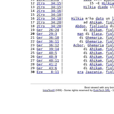
12 
2Cro   34:15
|             15 ~E 
Hilkia
13 
2Cro   34:15
|          
Hilkia
diede
 il
14 
2Cro   34:16
|                         
15 
2Cro   34:18
|                         
16 
2Cro   34:18
|    
Hilkia
 m'ha 
dato
 un 
l
17 
2Cro   34:20
|          ad 
Ahikam
, 
figl
18 
2Cro   34:20
|      
Abdon
, 
figliuolo
 di
19 
Ger   26:24
 |          di 
Ahikam
, 
figl
20
Ger   29:3
  |       
man
 di 
Elasa
, 
figl
21 
Ger   36:10
 |        di 
Ghemaria
, 
figl
22 
Ger   36:11
 |        di 
Ghemaria
, 
figl
23 
Ger   36:12
 |     
Acbor
, 
Ghemaria
figl
24 
Ger   39:14
 |          di 
Ahikam
, 
figl
25 
Ger   40:5
  |          di 
Ahikam
, 
figl
26 
Ger   40:9
  |          di 
Ahikam
, 
figl
27 
Ger   40:11
 |          di 
Ahikam
, 
figl
28 
Ger   41:2
  |          di 
Ahikam
, 
figl
29 
Ger   43:6
  |          di 
Ahikam
, 
figl
30
Eze    8:11
 |       
era
Jaazania
, 
figl
Best viewed with any br
IntraText®
(V89) - Some rights reserved by
EuloTech SRL
- 1