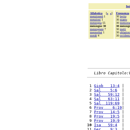
Ind
Alfabetica
[
«
»
]
Frequenza
menzionerà
1
30
levita
menzioni
1
30
manto
menzogna
55
30
memoria
menzogne 30
30 menzog
menzognere
7
30
metti
meonothai
1
30
oblazion
merab
4
30
occident
Libro Capitolo:
 1 
Giob   13:4
 |  
 2 
Sal    5:6
  |  
 3 
Sal   59:12
 |  
 4 
Sal   63:11
 |  
 5 
Sal  119:69
 |  
 6 
Prov    6:19
|  
 7 
Prov   14:5
 |  
 8 
Prov   19:5
 |  
 9 
Prov   19:9
 |  
10
Isa   59:4
  |  
11 
Ger    9:3
  |  