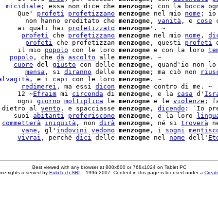
  
micidiale
; essa non dice che 
menzogne
; con la 
bocca
 og
     Que' 
profeti
profetizzano
menzogne
 nel mio 
nome
; io
       non hanno ereditato che 
menzogne
, 
vanità
, e 
cose
 
     ai quali hai 
profetizzato
menzogne
'. ~

      
profeti
 che 
profetizzano
menzogne
 nel mio 
nome
, 
di
       
profeti
 che profetizzan 
menzogne
, questi 
profeti
 
     il mio 
popolo
 con le loro 
menzogne
 e con la loro 
te
   
popolo
, che 
dà
ascolto
 alle 
menzogne
    
cuore
 del 
giusto
 con delle 
menzogne
, quand'io non lo 
       
mensa
, si 
diranno
 delle 
menzogne
; ma ciò non 
rius
alvagità
, e i 
capi
 con le loro 
menzogne
. ~

      
redimerei
, ma essi 
dicon
menzogne
 contro di me. ~

     12 ~
Efraim
 mi 
circonda
 di 
menzogne
, e la 
casa
 d'
Isr
     ogni 
giorno
moltiplica
 le 
menzogne
 e le 
violenze
; f
 dietro al 
vento
, e spacciasse 
menzogne
, 
dicendo
: `Io pre
    suoi 
abitanti
proferiscono
menzogne
, e la loro 
lingu
 
commetterà
iniquità
, non 
dirà
menzogne
, né si 
troverà
 n
      
vane
, gl'
indovini
vedono
menzogne
, i 
sogni
mentisc
     
vivrai
, perché 
dici
 delle 
menzogne
 nel 
nome
 dell'
Et
Best viewed with any browser at 800x600 or 768x1024 on Tablet PC
me rights reserved by
EuloTech SRL
- 1996-2007. Content in this page is licensed under a
Creat