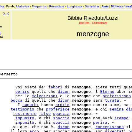
ice
|
Parole
:
Alfabetica
-
Frequenza
-
Rovesciate
-
Lunghezza
-
Statistiche
|
Aiuto
|
Biblioteca Intra
[
«
»
]
Bibbia Riveduta/Luzzi
IntraText - Concordanze
ne
menzogne
i
ale
Versetto
       voi siete de' 
fabbri
 di 
menzogne
, siete tutti quan
       
perire
 quelli che 
dicon
menzogne
; l'
Eterno
 aborri
       per le 
maledizioni
 e le 
menzogne
 che 
proferiscono
     
bocca
 di quelli che 
dicon
menzogne
 sarà 
turata
. ~

        I 
superbi
 hanno 
ordito
menzogne
 contro a me, ma 
     
testimonio
 che 
proferisce
menzogne
, e chi 
semina
di
      
testimonio
falso
spaccia
menzogne
. ~

       
impunito
, e chi 
spaccia
menzogne
 non avrà 
scampo
. 
       
impunito
, e chi 
spaccia
menzogne
perirà
      su quel che non è, 
dicon
menzogne
, 
concepiscono
 il
     il loro 
arco
, per scoccar 
menzogne
; son 
diventati
p