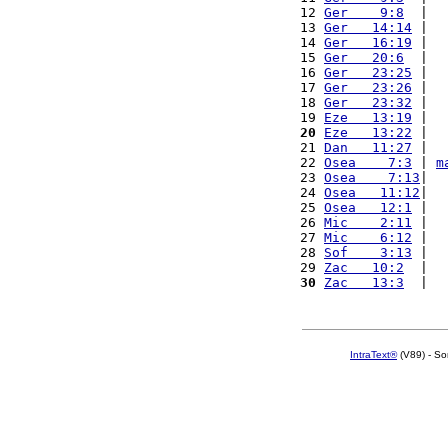
12 
Ger    9:8
  |  
13 
Ger   14:14
 |  
14 
Ger   16:19
 |  
15 
Ger   20:6
  |  
16 
Ger   23:25
 |  
17 
Ger   23:26
 |  
18 
Ger   23:32
 |  
19 
Eze   13:19
 |  
20
Eze   13:22
 |  
21 
Dan   11:27
 |  
22 
Osea    7:3
 | 
m
23 
Osea    7:13
|  
24 
Osea   11:12
|  
25 
Osea   12:1
 |  
26 
Mic    2:11
 |  
27 
Mic    6:12
 |  
28 
Sof    3:13
 |  
29 
Zac   10:2
  |  
30
Zac   13:3
  |  
IntraText®
(V89) - So