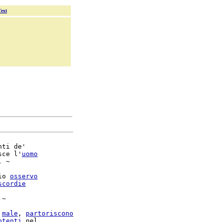
Text
ti de'

sce l'
uomo
. ~

io 
osservo
scordie
~

 
male
, 
partoriscono
otenti
 nel
