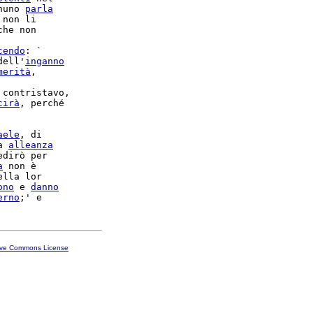
nuno 
parla
 non li

che non

cendo
: `

dell'
inganno
merità
,

contristavo,

cirà
, perché

aele
, di

a 
alleanza
dirò per

a
 non è

ella lor

ono
 e 
danno
erno
ive Commons License