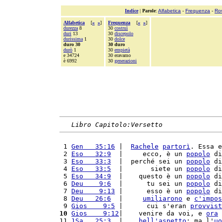
Indice
|
Parole
:
Alfabetica
-
Frequenza
-
Ro
Alfabetica
[
«
»
]
Frequenza
[
«
»
]
durezza
8
30
costruì
duri
13
30
discepolo
durissima
1
30
dolce
duro 30
30 duro
durò
1
30
empietà
e 34724
30 eravamo
è 6992
30
generazioni
Libro Capitolo:Versetto
 1 
Gen   35:16
 |  
Rachele
partorì
. Essa e
 2 
Eso   32:9
  |     ecco, è un 
popolo
 di
 3 
Eso   33:3
  |  perché sei un 
popolo
 di
 4 
Eso   33:5
  |       siete un 
popolo
 di
 5 
Eso   34:9
  |    questo è un 
popolo
 di
 6 
Deu    9:6
  |      tu sei un 
popolo
 di
 7 
Deu    9:13
 |      esso è un 
popolo
 di
 8 
Deu   26:6
  |     
umiliarono
 e 
c'
impos
 9 
Gios    9:5
 |      cui s'eran 
provvist
10
Gios    9:12
|    venire da voi, e 
ora
 
11 
1Sa   25:3
  |    
bell'
aspetto
; ma l'
uo