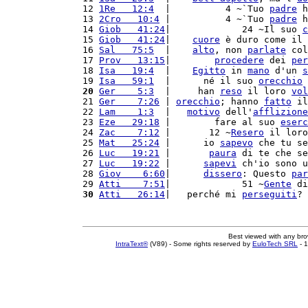
12 
1Re   12:4
  |          4 ~`Tuo 
padre
 h
13 
2Cro   10:4
 |          4 ~`Tuo 
padre
 h
14 
Giob   41:24
|             24 ~Il suo 
c
15 
Giob   41:24
|    
cuore
 è duro come il 
16 
Sal   75:5
  |    
alto
, non 
parlate
 col
17 
Prov   13:15
|        
procedere
 dei 
per
18 
Isa   19:4
  |    
Egitto
 in 
mano
 d'un 
s
19 
Isa   59:1
  |      né il suo 
orecchio
 
20
Ger    5:3
  |     han 
reso
 il loro 
vol
21 
Ger    7:26
 | 
orecchio
; hanno 
fatto
 il
22 
Lam    1:3
  |   
motivo
 dell'
afflizione
23 
Eze   29:18
 |        fare al suo 
eserc
24 
Zac    7:12
 |       12 ~
Resero
 il loro
25 
Mat   25:24
 |      io 
sapevo
 che tu se
26 
Luc   19:21
 |       
paura
 di te che se
27 
Luc   19:22
 |      
sapevi
 ch'io sono u
28 
Giov    6:60
|      
dissero
: Questo 
par
29 
Atti    7:51
|             51 ~
Gente
 di
30
Atti   26:14
|   perché mi 
perseguiti
? 
Best viewed with any br
IntraText®
(V89) - Some rights reserved by
EuloTech SRL
- 1