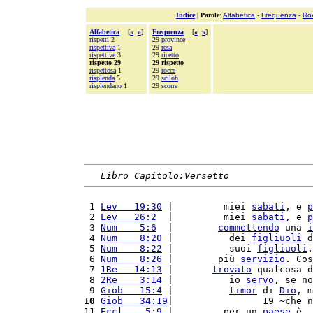
Indice
|
Parole
:
Alfabetica
-
Frequenza
-
Ro
Alfabetica
[
«
»
]
Frequenza
[
«
»
]
rispetti
2
29
province
rispettiva
1
29
resa
rispettive
3
29
ricetto
rispetto 29
29 rispetto
rispettosa
1
29
rocce
risplenda
5
29
sciloh
risplendano
1
29
scorre
Libro Capitolo:Versetto
 1 
Lev   19:30
 |         miei 
sabati
, e 
p
 2 
Lev   26:2
  |         miei 
sabati
, e 
p
 3 
Num    5:6
  |        
commettendo
 una 
i
 4 
Num    8:20
 |          dei 
figliuoli
 d
 5 
Num    8:22
 |          suoi 
figliuoli
.
 6 
Num    8:26
 |        più 
servizio
. Cos
 7 
1Re   14:13
 |       
trovato
 qualcosa d
 8 
2Re    3:14
 |          io 
servo
, se no
 9 
Giob   15:4
 |          
timor
 di 
Dio
, m
10
Giob   34:19
|                19 ~che n
11 
Eccl    5:9
 |         per un 
paese
 è, 