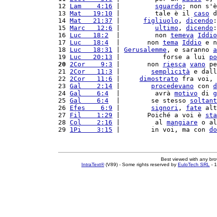
12 
Lam    4:16
 |         
sguardo
; non s'è
13 
Mat   19:10
 |         tale è il 
caso
 d
14 
Mat   21:37
 |      
figliuolo
, 
dicendo
:
15 
Marc   12:6
 |         
ultimo
, 
dicendo
:
16 
Luc   18:2
  |         non 
temeva
Iddio
17 
Luc   18:4
  |       non 
tema
Iddio
 e n
18 
Luc   18:31
 | 
Gerusalemme
, e saranno 
a
19 
Luc   20:13
 |           forse a lui 
po
20
2Cor    9:3
 |       non 
riesca
vano
 pe
21 
2Cor   11:3
 |        
semplicità
 e dall
22 
2Cor   11:6
 |     
dimostrato
 fra voi, 
23 
Gal    2:14
 |        
procedevano
 con 
d
24 
Gal    6:4
  |         avrà 
motivo
 di 
g
25 
Gal    6:4
  |        se stesso 
soltant
26 
Efes    6:9
 |        
signori
, 
fate
 alt
27 
Fil    1:29
 |       Poiché a voi è 
sta
28 
Col    2:16
 |         al 
mangiare
 o al
29 
1Pi    3:15
 |        in voi, ma con 
do
Best viewed with any br
IntraText®
(V89) - Some rights reserved by
EuloTech SRL
- 1