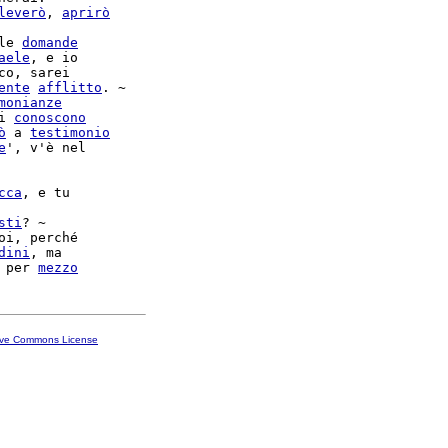
leverò
, 
aprirò
le 
domande
aele
, e io

co, sarei

ente
afflitto
. ~

monianze
i 
conoscono
ò
 a 
testimonio
e
', v'è nel

cca
, e tu

sti
? ~

oi, perché

dini
, ma

 per 
mezzo
ive Commons License