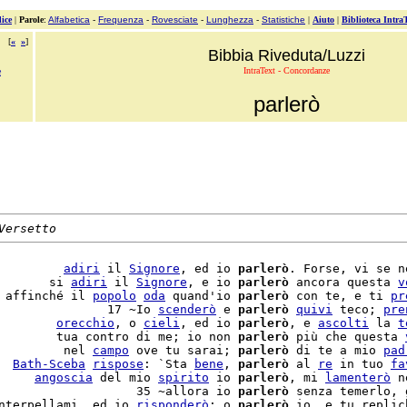
ice
|
Parole
:
Alfabetica
-
Frequenza
-
Rovesciate
-
Lunghezza
-
Statistiche
|
Aiuto
|
Biblioteca Intra
[
«
»
]
Bibbia Riveduta/Luzzi
IntraText - Concordanze
e
parlerò
Versetto
         
adiri
 il 
Signore
, ed io 
parlerò
. Forse, vi se n
       si 
adiri
 il 
Signore
, e io 
parlerò
 ancora questa 
v
 affinché il 
popolo
oda
 quand'io 
parlerò
 con te, e ti 
pr
               17 ~Io 
scenderò
 e 
parlerò
quivi
 teco; 
pre
        
orecchio
, o 
cieli
, ed io 
parlerò
, e 
ascolti
 la 
t
        tua contro di me; io non 
parlerò
 più che questa 
         nel 
campo
 ove tu sarai; 
parlerò
 di te a mio 
pad
  
Bath-Sceba
rispose
: `Sta 
bene
, 
parlerò
 al 
re
 in tuo 
fa
     
angoscia
 del mio 
spirito
 io 
parlerò
, mi 
lamenterò
 n
                   35 ~allora io 
parlerò
 senza temerlo, 
nterpellami, ed io 
risponderò
; o 
parlerò
 io, e tu replic