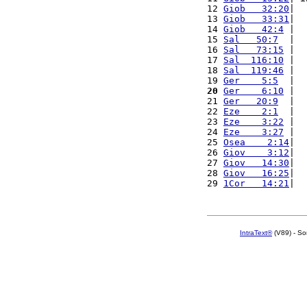
12 
Giob   32:20
|  
13 
Giob   33:31
|  
14 
Giob   42:4
 |  
15 
Sal   50:7
  |  
16 
Sal   73:15
 |  
17 
Sal  116:10
 |  
18 
Sal  119:46
 |  
19 
Ger    5:5
  |  
20
Ger    6:10
 |  
21 
Ger   20:9
  |  
22 
Eze    2:1
  |  
23 
Eze    3:22
 |  
24 
Eze    3:27
 |  
25 
Osea    2:14
|  
26 
Giov    3:12
|  
27 
Giov   14:30
|  
28 
Giov   16:25
|  
29 
1Cor   14:21
|  
IntraText®
(V89) - So