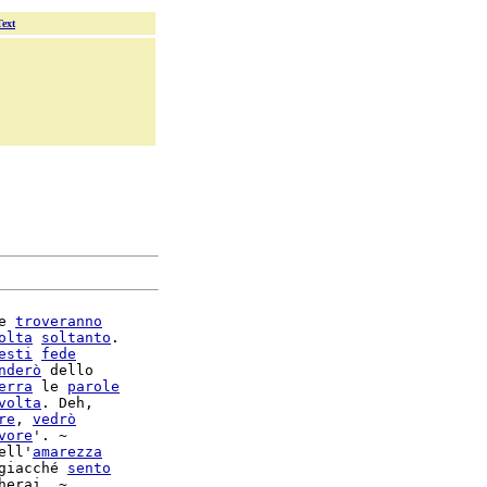
Text
e 
troveranno
olta
soltanto
.

esti
fede
nderò
 dello

erra
 le 
parole
volta
. Deh,

re
, 
vedrò
vore
'. ~

ell'
amarezza
giacché 
sento
herai. ~
