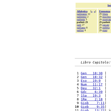
Ind
Alfabetica
[
«
»
]
Frequenza
parleranno
12
29
libera
parleremo
2
29
mucchio
parlerete
3
29
osservat
parlerò 29
29 parlerò
parli
27
29
passate
parliamo
8
29
perfetta
parlino
4
29
piace
Libro Capitolo:
 1 
Gen   18:30
 |  
 2 
Gen   18:32
 |  
 3 
Eso   19:9
  |  
 4 
Num   11:17
 |  
 5 
Deu   32:1
  |  
 6 
Gdc    6:39
 |  
 7 
1Sa   19:3
  |  
 8 
1Re    2:18
 |  
 9 
Giob    7:11
|  
10
Giob    9:35
|  
11 
Giob   13:22
| i