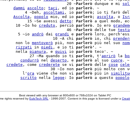
                             20 ~
Parlerò
 dunque e mi 
sol
      
dammi
ascolto
; 
taci
, ed io 
parlerò
. ~

           4 ~Deh, 
ascoltami
, io 
parlerò
; io ti farò del
      
Ascolta
, 
popolo
 mio, ed io 
parlerò
; 
ascolta
, o 
Isr
            15 ~Se avessi 
detto
: 
Parlerò
 a quel modo, ec
       10 ~Io ho 
creduto
, perciò 
parlerò
. Io ero 
grandem
                             46 ~
Parlerò
 delle tue 
testi
        5 ~io 
andrò
 dai 
grandi
 e 
parlerò
 loro, perch'ess
                       10 ~A chi 
parlerò
 io, chi 
prender
       non lo 
mentoverò
 più, non 
parlerò
 più nel suo 
nom
       
rizzati
 in 
piedi
, e io ti 
parlerò'
. ~

       nella 
pianura
, e 
quivi
 io 
parlerò
 teco'. ~

             27 ~Ma quando io ti 
parlerò
, t'
aprirò
 la 
bo
         
condurrò
 nel 
deserto
, e 
parlerò
 al suo 
cuore
. ~

   
credete
, come 
crederete
 se vi 
parlerò
 delle 
cose
cele
                      30 ~Io non 
parlerò
 più molto con v
          l'
ora
 viene che non vi 
parlerò
 più in 
similitu
         
scritto
 nella 
legge
: Io 
parlerò
 a questo 
popolo
Best viewed with any browser at 800x600 or 768x1024 on Tablet PC
me rights reserved by
EuloTech SRL
- 1996-2007. Content in this page is licensed under a
Creat