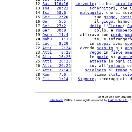
12 
Sal  116:16
 | 
servente
; tu hai 
sciolto
13 
Isa   28:22
 |       
schernitori
, che i
14 
Isa   58:6
  |   
malvagità
, che si scio
15 
Ger    2:20
 |         tuo 
giogo
, 
rotti
16 
Ger    5:5
  |         il 
giogo
, hanno 
17 
Ger   27:2
  |       
detto
 l'
Eterno
: 
Fa
18 
Ger   30:8
  |         collo, e 
romperò
19 
Osea   11:4
 |   attiravo con 
corde
uma
20
Nahu    1:13
|         te, e infrangerò
21 
Luc    8:29
 |       in 
ceppi
, avea 
spe
22 
Atti    2:24
|   avendo 
sciolto
 gli 
ang
23 
Atti    8:23
|       
veggo
 in 
fiele
ama
24 
Atti   16:26
|       le 
porte
 si 
aperse
25 
Atti   20:23
|       
attesta
 in ogni 
ci
26 
Atti   26:29
|       io, all'
infuori
 di
27 
Atti   27:40
|     
sciolsero
 al 
tempo
 s
28 
Rom    7:6
  |         siamo 
stati
scio
29 
Fil    1:14
 |  
Signore
, incoraggiati d
Best viewed with any br
IntraText®
(V89) - Some rights reserved by
EuloTech SRL
- 1