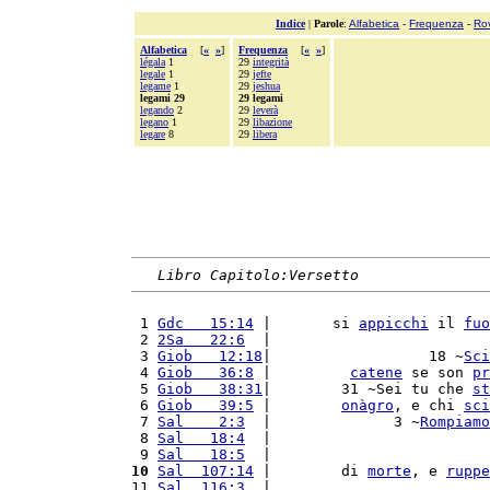
Indice
|
Parole
:
Alfabetica
-
Frequenza
-
Ro
Alfabetica
[
«
»
]
Frequenza
[
«
»
]
légala
1
29
integrità
legale
1
29
jefte
legame
1
29
jeshua
legami 29
29 legami
legando
2
29
leverà
legano
1
29
libazione
legare
8
29
libera
Libro Capitolo:Versetto
 1 
Gdc   15:14
 |       si 
appicchi
 il 
fuo
 2 
2Sa   22:6
  |                         
 3 
Giob   12:18
|                  18 ~
Sci
 4 
Giob   36:8
 |         
catene
 se son 
pr
 5 
Giob   38:31
|        31 ~Sei tu che 
st
 6 
Giob   39:5
 |        
onàgro
, e chi 
sci
 7 
Sal    2:3
  |              3 ~
Rompiamo
 8 
Sal   18:4
  |                         
 9 
Sal   18:5
  |                         
10
Sal  107:14
 |        di 
morte
, e 
ruppe
11 
Sal  116:3
  |                         