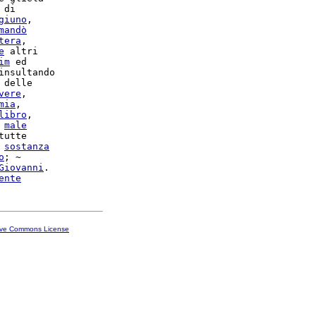
 di

giuno
,

mandò
tera
,

e
 altri

im
 ed

insultando

vere
,

mia
,

libro
,

 
male
tutte

 
sostanza
o
; ~

Giovanni
.

ente
ive Commons License