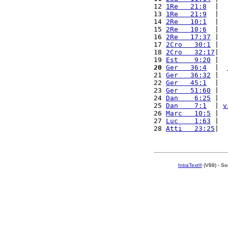
12 
1Re   21:8
  |  
13 
1Re   21:9
  |  
14 
2Re   10:1
  |  
15 
2Re   10:6
  |  
16 
2Re   17:37
 |  
17 
2Cro   30:1
 |  
18 
2Cro   32:17
|  
19 
Est    9:20
 |  
20
Ger   36:4
  |  
21 
Ger   36:32
 |  
22 
Ger   45:1
  |  
23 
Ger   51:60
 |  
24 
Dan    6:25
 |  
25 
Dan    7:1
  | 
v
26 
Marc   10:5
 |  
27 
Luc    1:63
 |  
28 
Atti   23:25
|  
IntraText®
(V89) - So