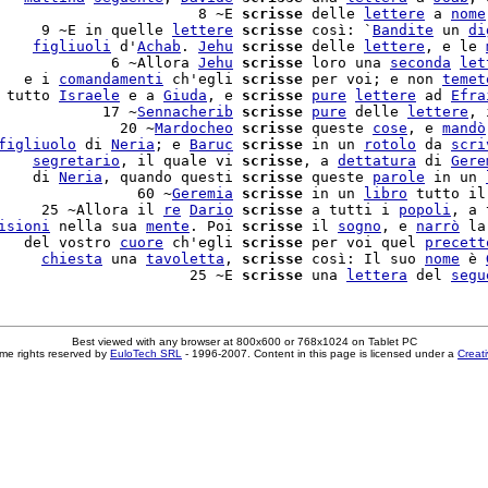
                       8 ~E 
scrisse
 delle 
lettere
 a 
nome
     9 ~E in quelle 
lettere
scrisse
 così: `
Bandite
 un 
di
    
figliuoli
 d'
Achab
. 
Jehu
scrisse
 delle 
lettere
, e le 
             6 ~Allora 
Jehu
scrisse
 loro una 
seconda
let
   e i 
comandamenti
 ch'egli 
scrisse
 per voi; e non 
temet
 tutto 
Israele
 e a 
Giuda
, e 
scrisse
pure
lettere
 ad 
Efra
            17 ~
Sennacherib
scrisse
pure
 delle 
lettere
, 
              20 ~
Mardocheo
scrisse
 queste 
cose
, e 
mandò
figliuolo
 di 
Neria
; e 
Baruc
scrisse
 in un 
rotolo
 da 
scri
    
segretario
, il quale vi 
scrisse
, a 
dettatura
 di 
Gere
    di 
Neria
, quando questi 
scrisse
 queste 
parole
 in un 
                60 ~
Geremia
scrisse
 in un 
libro
 tutto il
     25 ~Allora il 
re
Dario
scrisse
 a tutti i 
popoli
, a 
isioni
 nella sua 
mente
. Poi 
scrisse
 il 
sogno
, e 
narrò
 la
   del vostro 
cuore
 ch'egli 
scrisse
 per voi quel 
precett
     
chiesta
 una 
tavoletta
, 
scrisse
 così: Il suo 
nome
 è 
                      25 ~E 
scrisse
 una 
lettera
 del 
segu
Best viewed with any browser at 800x600 or 768x1024 on Tablet PC
me rights reserved by
EuloTech SRL
- 1996-2007. Content in this page is licensed under a
Creat