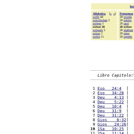
Ind
Alfabetica
[
«
»
]
Frequenza
scribi
60
28
ricordo
scricchiolare
2
28
ridotto
scrigno
1
28
sacri
scrisse 28
28 scrisse
scrissero
5
28
shallum
scrissi
2
28
steso
scritta
11
28
superbi
Libro Capitolo:
 1 
Eso   24:4
  |  
 2 
Eso   34:28
 |  
 3 
Deu    4:13
 |  
 4 
Deu    5:22
 |  
 5 
Deu   10:4
  |  
 6 
Deu   31:9
  |  
 7 
Deu   31:22
 |  
 8 
Gios    8:32
|  
 9 
Gios   24:26
|  
10
1Sa   10:25
 |  
11 
2Sa   11:14
 |  