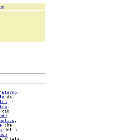
Text
'
Eterno
;

le
 del

tra
. ~

tra
,

 ciò

ede
antico
,

e
 che

o
ose
e gliela
