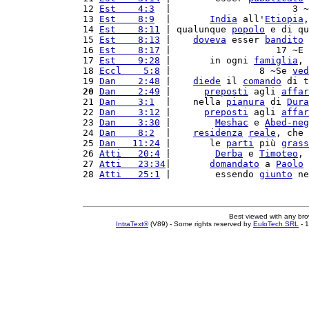
12 
Est    4:3
  |                      3 ~
13 
Est    8:9
  |       
India
 all'
Etiopia
,
14 
Est    8:11
 | qualunque 
popolo
 e di qu
15 
Est    8:13
 |    
doveva
 esser 
bandito
 
16 
Est    8:17
 |                   17 ~E 
17 
Est    9:28
 |       in ogni 
famiglia
, 
18 
Eccl    5:8
 |                8 ~Se 
ved
19 
Dan    2:48
 |    
diede
 il 
comando
 di t
20
Dan    2:49
 |      
preposti
 agli 
affar
21 
Dan    3:1
  |    nella 
pianura
 di 
Dura
22 
Dan    3:12
 |      
preposti
 agli 
affar
23 
Dan    3:30
 |        
Meshac
 e 
Abed-neg
24 
Dan    8:2
  |    
residenza
reale
, che 
25 
Dan   11:24
 |       le 
parti
 più 
grass
26 
Atti   20:4
 |        
Derba
 e 
Timoteo
, 
27 
Atti   23:34
|       
domandato
 a 
Paolo
 
28 
Atti   25:1
 |        essendo 
giunto
 ne
Best viewed with any br
IntraText®
(V89) - Some rights reserved by
EuloTech SRL
- 1