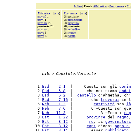
Indice
|
Parole
:
Alfabetica
-
Frequenza
-
Ro
Alfabetica
[
«
»
]
Frequenza
[
«
»
]
proverò
1
28 possiamo
provi
4
28
propiziatorio
province
29
28
proposito
provincia 28
28 provincia
provino
1
28
rettitudine
provo
5
28
ricordo
provò
5
28
ridotto
Libro Capitolo:Versetto
 1 
Esd    2:1
  |     Questi son gli 
uomin
 2 
Esd    5:8
  |      che noi siamo 
andat
 3 
Esd    6:2
  |  
castello
 d'Ahmetha, ch'
 4 
Esd    7:16
 |        che 
troverai
 in t
 5 
Neh    1:3
  |         
cattività
 son 
là
 6 
Neh    7:6
  |        6 ~Questi son que
 7 
Neh   11:3
  |            3 ~Ecco i 
cap
 8 
Est    1:22
 |      
province
 del 
regno
,
 9 
Est    3:12
 |       
re
, ai 
governatori
10
Est    3:12
 |      
capi
 d'ogni 
popolo
,
11 
Est    3:14
 |        esser 
pubblicato
 