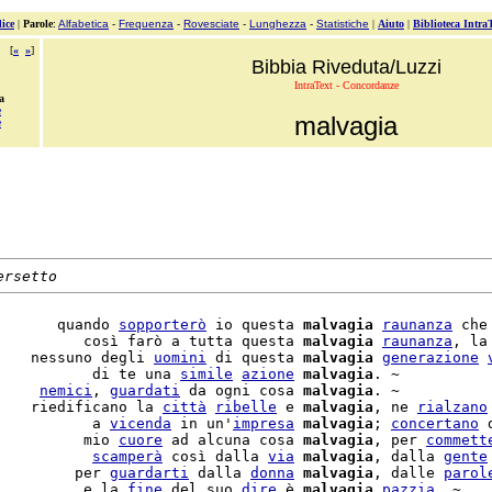
ice
|
Parole
:
Alfabetica
-
Frequenza
-
Rovesciate
-
Lunghezza
-
Statistiche
|
Aiuto
|
Biblioteca Intra
[
«
»
]
Bibbia Riveduta/Luzzi
IntraText - Concordanze
a
e
malvagia
e
ersetto
       quando 
sopporterò
 io questa 
malvagia
raunanza
 che
          così farò a tutta questa 
malvagia
raunanza
, la
    nessuno degli 
uomini
 di questa 
malvagia
generazione
           di te una 
simile
azione
malvagia
. ~

     
nemici
, 
guardati
 da ogni cosa 
malvagia
. ~

    riedificano la 
città
ribelle
 e 
malvagia
, ne 
rialzano
           a 
vicenda
 in un'
impresa
malvagia
; 
concertano
 
          mio 
cuore
 ad alcuna cosa 
malvagia
, per 
commett
           
scamperà
 così dalla 
via
malvagia
, dalla 
gente
         per 
guardarti
 dalla 
donna
malvagia
, dalle 
parol
          e la 
fine
 del suo 
dire
 è 
malvagia
pazzia
. ~
