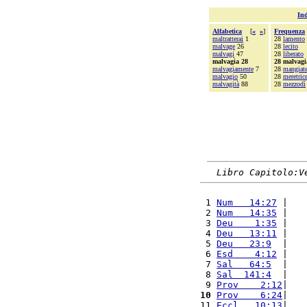
Ind
Alfabetica
[
«
»
]
Frequenza
maltratterai
1
28
lamento
malvage
26
28
lecito
malvagi
47
28
liberato
malvagia 28
28 malvagi
malvagiamente
7
28
mangiat
malvagio
50
28
meretric
malvagità
88
28
mezzodì
Libro Capitolo:V
 1 
Num   14:27
 |   
 2 
Num   14:35
 |   
 3 
Deu    1:35
 |   
 4 
Deu   13:11
 |   
 5 
Deu   23:9
  |   
 6 
Esd    4:12
 |   
 7 
Sal   64:5
  |   
 8 
Sal  141:4
  |   
 9 
Prov    2:12
|   
10
Prov    6:24
|   
11 
Eccl   10:13
|   