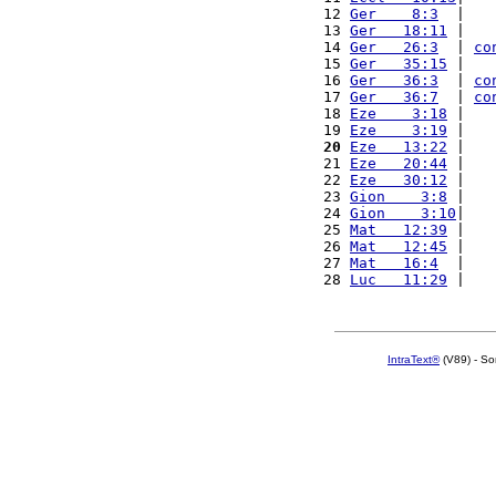
12 
Ger    8:3
  |   
13 
Ger   18:11
 |   
14 
Ger   26:3
  | 
co
15 
Ger   35:15
 |   
16 
Ger   36:3
  | 
co
17 
Ger   36:7
  | 
co
18 
Eze    3:18
 |   
19 
Eze    3:19
 |   
20
Eze   13:22
 |   
21 
Eze   20:44
 |   
22 
Eze   30:12
 |   
23 
Gion    3:8
 |   
24 
Gion    3:10
|   
25 
Mat   12:39
 |   
26 
Mat   12:45
 |   
27 
Mat   16:4
  |   
28 
Luc   11:29
 |   
IntraText®
(V89) - So