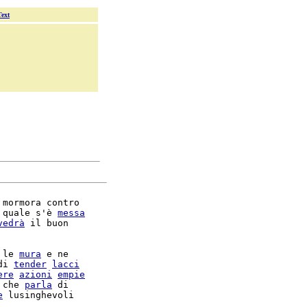
Text
 mormora contro

 quale s'è 
messa
vedrà
 il buon

 le 
mura
 e ne

di 
tender
lacci
ere
azioni
empie
 che 
parla
e
 lusinghevoli
