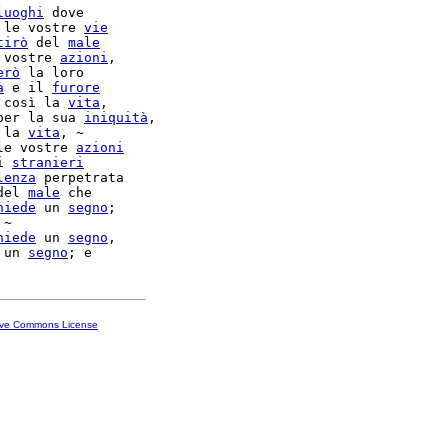
luoghi
 dove

 le vostre 
vie
tirò
 del 
male
 vostre 
azioni
,

erò
 la loro

a
 e il 
furore
 così la 
vita
,

per la sua 
iniquità
 la 
vita
, ~

le vostre 
azioni
i 
stranieri
lenza
 perpetrata

del 
male
 che

hiede
 un 
segno
;

~

hiede
 un 
segno
,

 un 
segno
ive Commons License