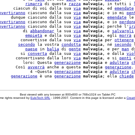
           
rimarrà
 di questa 
razza
malvagia
, in tutti i 
      ciascun di voi dalla sua 
via
malvagia
, ed 
emendate
nvertiranno
 ciascuno dalla sua 
via
malvagia
; e io mi 
pen
     dunque ciascuno dalla sua 
via
malvagia
, 
emendate
 le
nvertiranno
 ciascuno dalla sua 
via
malvagia
, e io 
perdon
nvertiranno
 ciascuno dalla sua 
via
malvagia
; perché l'
ir
          di 
abbandonar
 la sua 
via
malvagia
, e 
salvargli
           
empietà
 e dalla sua 
via
malvagia
, egli 
morrà
 
         convertisse dalla sua 
via
malvagia
 per 
ottenere
        
secondo
 la vostra 
condotta
malvagia
, né 
secondo
 
           
paese
 in 
balìa
 di 
gente
malvagia
, e per 
man
 d
         si 
converta
 dalla sua 
via
malvagia
, e dalla 
vio
       convertivano dalla loro 
via
malvagia
, e si 
pentì
 
          loro: Questa 
generazione
malvagia
 e 
adultera
c
       Così 
avverrà
 anche a questa 
malvagia
generazione
. 
             4 ~Questa 
generazione
malvagia
 e 
adultera
c
     
generazione
 è una 
generazione
malvagia
; ella 
chiede
Best viewed with any browser at 800x600 or 768x1024 on Tablet PC
me rights reserved by
EuloTech SRL
- 1996-2007. Content in this page is licensed under a
Creat