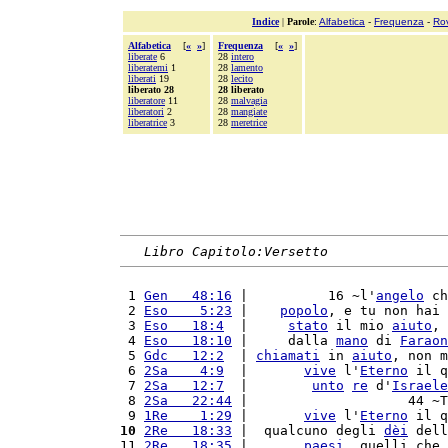
Indice
|
Parole
:
Alfabetica
-
Frequenza
-
Ro
Alfabetica
[
«
»
]
Frequenza
[
«
»
]
liberate
6
28
intero
liberatemi
1
28
lamento
liberati
19
28
lecito
liberato 28
28 liberato
liberatore
11
28
malvagia
liberatori
2
28
mangiate
liberatrice
3
28
meretrice
Libro Capitolo:Versetto
 1 
Gen   48:16
 |          16 ~l'
angelo
 ch
 2 
Eso    5:23
 |    
popolo
, e tu non hai 
 3 
Eso   18:4
  |     
stato
 il mio 
aiuto
, 
 4 
Eso   18:10
 |     dalla 
mano
 di 
Faraon
 5 
Gdc   12:2
  | 
chiamati
 in 
aiuto
, non m
 6 
2Sa    4:9
  |       
vive
 l'
Eterno
 il q
 7 
2Sa   12:7
  |        
unto
re
 d'
Israele
 8 
2Sa   22:44
 |                    44 ~T
 9 
1Re    1:29
 |       
vive
 l'
Eterno
 il q
10
2Re   18:33
 |  qualcuno degli 
dèi
 dell
11 
2Re   18:35
 |       
paesi
, quelli che 