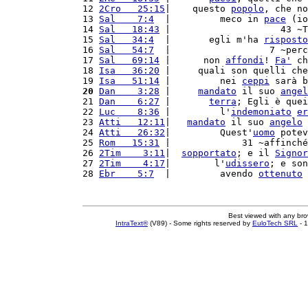
12 
2Cro   25:15
|    questo 
popolo
, che no
13 
Sal    7:4
  |         meco in 
pace
 (io
14 
Sal   18:43
 |                    43 ~T
15 
Sal   34:4
  |       egli m'ha 
risposto
16 
Sal   54:7
  |                  7 ~perc
17 
Sal   69:14
 |      non 
affondi
! 
Fa'
 ch
18 
Isa   36:20
 |     quali son quelli che
19 
Isa   51:14
 |         nei 
ceppi
 sarà b
20
Dan    3:28
 |     
mandato
 il suo 
angel
21 
Dan    6:27
 |       
terra
; Egli è quei
22 
Luc    8:36
 |         l'
indemoniato
er
23 
Atti   12:11
|   
mandato
 il suo 
angelo
 
24 
Atti   26:32
|         Quest'
uomo
 potev
25 
Rom   15:31
 |             31 ~affinché
26 
2Tim    3:11
|  
sopportato
; e il 
Signor
27 
2Tim    4:17
|        l'
udissero
; e son
28 
Ebr    5:7
  |         avendo 
ottenuto
 
Best viewed with any br
IntraText®
(V89) - Some rights reserved by
EuloTech SRL
- 1