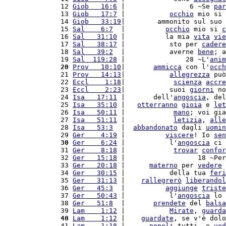
12 
Giob   16:6
 |                6 ~Se 
par
13 
Giob   17:7
 |           
occhio
 mio si 
14 
Giob   33:19
|        ammonito sul suo 
15 
Sal    6:7
  |          
occhio
 mio si 
c
16 
Sal   31:10
 |          la mia 
vita
vie
17 
Sal   38:17
 |           sto per 
cadere
18 
Sal   39:2
  |           averne 
bene
; a
19 
Sal  119:28
 |               28 ~L'
anim
20
Prov   10:10
|       
ammicca
 con l'
occh
21 
Prov   14:13
|           
allegrezza
 può
22 
Eccl    1:18
|            
scienza
accre
23 
Eccl    2:23
|           suoi 
giorni
 no
24 
Isa   17:11
 |       dell'
angoscia
, del
25 
Isa   35:10
 |   
otterranno
gioia
 e 
let
26 
Isa   50:11
 |            
mano
; voi gia
27 
Isa   51:11
 |            
letizia
, 
alle
28 
Isa   53:3
  |  
abbandonato
 dagli 
uomin
29 
Ger    4:19
 |          
viscere
! Io 
sen
30
Ger    6:24
 |           l'
angoscia
 ci 
31 
Ger    8:18
 |            
trovar
confor
32 
Ger   15:18
 |                  18 ~Per
33 
Ger   20:18
 |      
materno
 per 
vedere
34 
Ger   30:15
 |           della tua 
feri
35 
Ger   31:13
 |    
rallegrerò
liberandol
36 
Ger   45:3
  |          
aggiunge
triste
37 
Ger   50:43
 |           l'
angoscia
 lo 
38 
Ger   51:8
  |       
prendete
 del 
balsa
39 
Lam    1:12
 |           
Mirate
, 
guarda
40
Lam    1:12
 |    
guardate
, se v'è dolo
41 
Lam    1:18
 |      
popoli
 tutti, e 
ved