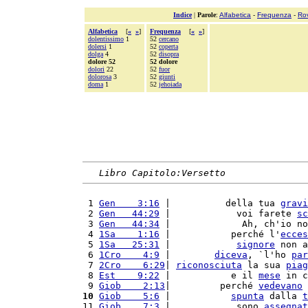
Indice
|
Parole
:
Alfabetica
-
Frequenza
-
Ro
Alfabetica
[
«
»
]
Frequenza
[
«
»
]
dolentissimo
1
52
cercano
dolersi
1
52
coperta
dolga
4
52
disopra
dolore 52
52 dolore
dolori
22
52
fuor
dolorosa
3
52
giunti
doma
1
52
jehoiada
Libro Capitolo:Versetto
 1 
Gen    3:16
 |          della tua 
gravi
 2 
Gen   44:29
 |            voi farete 
sc
 3 
Gen   44:34
 |             Ah, ch'io no
 4 
1Sa    1:16
 |           perché l'
ecces
 5 
1Sa   25:31
 |            
signore
 non a
 6 
1Cro    4:9
 |        
diceva
, `l'ho 
par
 7 
2Cro    6:29
| 
riconosciuta
 la sua 
piag
 8 
Est    9:22
 |           e il 
mese
 in c
 9 
Giob    2:13
|         perché 
vedevano
 
10
Giob    5:6
 |           
spunta
 dalla 
t
11 
Giob    7:3
 |            sono 
assegnat