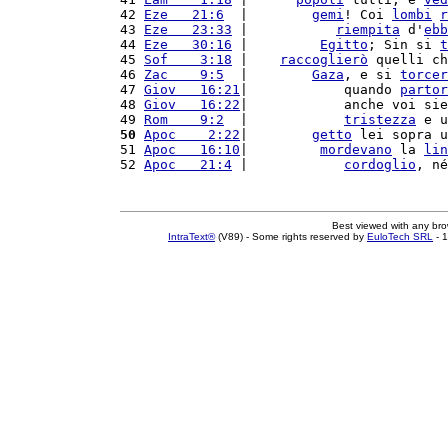
42 
Eze   21:6
  |        
gemi
! Coi 
lombi
r
43 
Eze   23:33
 |           
riempita
 d'
ebb
44 
Eze   30:16
 |         
Egitto
; Sin si 
t
45 
Sof    3:18
 |    
raccoglierò
 quelli ch
46 
Zac    9:5
  |        
Gaza
, e si 
torcer
47 
Giov   16:21
|            quando 
partor
48 
Giov   16:22
|            anche voi sie
49 
Rom    9:2
  |            
tristezza
 e u
50
Apoc    2:22
|        
getto
 lei sopra u
51 
Apoc   16:10
|         
mordevano
 la 
lin
52 
Apoc   21:4
 |            
cordoglio
, né
Best viewed with any br
IntraText®
(V89) - Some rights reserved by
EuloTech SRL
- 1