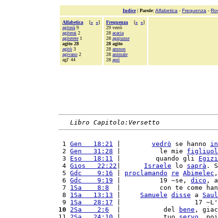
Indice
|
Parole
:
Alfabetica
-
Frequenza
-
Ro
Alfabetica
[
«
»
]
Frequenza
[
«
»
]
agiterà
9
29 verrò
agiterai
2
28
acacia
agiterete
1
28
aggiunse
agito 28
28 agito
agitò
3
28
amnon
agivano
2
28
animale
agl' 44
28
aprì
Libro Capitolo:Versetto
 1 
Gen   18:21
 |        
vedrò
 se hanno 
in
 2 
Gen   31:28
 |          le mie 
figliuol
 3 
Eso   18:11
 |         quando gli 
Egizi
 4 
Gios   22:22
|      
Israele
 lo 
saprà
. S
 5 
Gdc    9:16
 | 
proclamando
re
Abimelec
,
 6 
Gdc    9:19
 |          19 ~se, 
dico
, a
 7 
1Sa    8:8
  |          con te come han
 8 
1Sa   13:13
 |     
Samuele
disse
 a 
Saul
 9 
1Sa   28:17
 |                   17 ~L'
10
2Sa    2:6
  |           del 
bene
, giac
11 
2Sa   24:10
 |           tuo 
servo
, poi