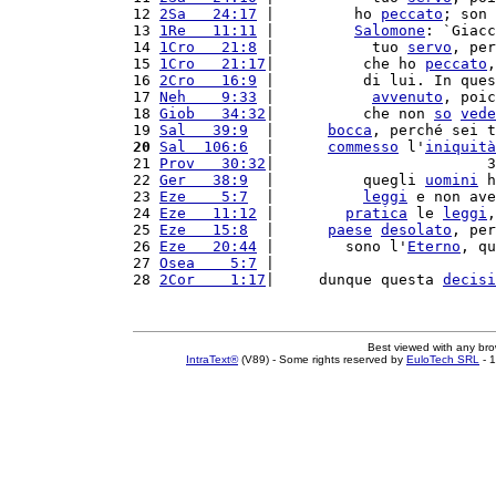
12 
2Sa   24:17
 |         ho 
peccato
; son 
13 
1Re   11:11
 |         
Salomone
: `Giacc
14 
1Cro   21:8
 |           tuo 
servo
, per
15 
1Cro   21:17
|          che ho 
peccato
,
16 
2Cro   16:9
 |          di lui. In ques
17 
Neh    9:33
 |           
avvenuto
, poic
18 
Giob   34:32
|          che non 
so
vede
19 
Sal   39:9
  |      
bocca
, perché sei t
20
Sal  106:6
  |      
commesso
 l'
iniquità
21 
Prov   30:32
|                        3
22 
Ger   38:9
  |          quegli 
uomini
 h
23 
Eze    5:7
  |          
leggi
 e non ave
24 
Eze   11:12
 |        
pratica
 le 
leggi
,
25 
Eze   15:8
  |      
paese
desolato
, per
26 
Eze   20:44
 |        sono l'
Eterno
, qu
27 
Osea    5:7
 |                         
28 
2Cor    1:17
|     dunque questa 
decisi
Best viewed with any br
IntraText®
(V89) - Some rights reserved by
EuloTech SRL
- 1