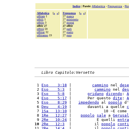
Indice
|
Parole
:
Alfabetica
-
Frequenza
-
Ro
Alfabetica
[
«
»
]
Frequenza
[
«
»
]
offriate
1
27
manca
offrili
1
27
ministerio
offrilo
3
27
morrai
offrir 27
27 offrir
offrirà
59
27
parli
offrirai
32
27
piatto
offriranno
19
27
pura
Libro Capitolo:Versetto
 1 
Eso    3:18
 |         
cammino
 nel 
dese
 2 
Eso    5:3
  |          
cammino
 nel 
des
 3 
Eso    5:8
  |       
gridano
dicendo
: 
A
 4 
Eso    5:17
 |       Per questo 
dite
: 
A
 5 
Eso    8:29
 |   
impedendo
 al 
popolo
 d'
 6 
Deu    4:19
 |       davanti a quelle 
c
 7 
1Sa   13:10
 |              10 ~E come 
 8 
1Re   12:27
 |    
popolo
sale
 a 
Gerusal
 9 
2Re   10:24
 |           E quelli 
entra
10
2Re   12:3
  |          il 
popolo
conti
11 
2Re   14:4
  |          il 
popolo
conti