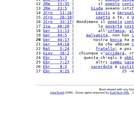
12 
2Re   15:35
 |          il 
popolo
conti
13 
2Re   23:5
  |       
Giuda
 aveano istit
14 
2Cro   11:16
|         
Leviti
 a 
Gerusal
15 
2Cro   26:18
|         
spetta
 a te, o 
U
16 
2Cro   33:17
| Nondimeno il 
popolo
cont
17 
Isa   40:20
 |          la 
povertà
cost
18 
Ger   11:13
 |          all'
infamia
, 
al
19 
Ger   44:5
  |     
malvagità
, non han 
c
20
Ger   44:17
 |        nostra 
bocca
 ha 
e
21 
Ger   44:18
 |          da che abbiam 
c
22 
Mat    5:24
 |         
fratello
; e poi 
23 
Giov   16:2
 |  chiunque v'
ucciderà
, cr
24 
Ebr    5:3
  |    questa ch'egli è 
obbl
25 
Ebr    7:27
 |         altri 
sommi
sace
26 
Ebr    8:3
  |       
sacerdote
 è 
costit
27 
Ebr    9:25
 |                    25 ~e
Best viewed with any br
IntraText®
(V89) - Some rights reserved by
EuloTech SRL
- 1