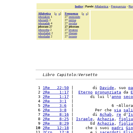
Indice
|
Parole
:
Alfabetica
-
Frequenza
-
Ro
Alfabetica
[
«
»
]
Frequenza
[
«
»
]
jehoiakim
1
27
immondo
jehoiarib
2
27
intrisa
jehonadab
4
27
invidia
jehoram 27
27 jehoram
jehosceba
2
27
levatosi
jehoshabet
2
27
liberare
jehoshafat
2
27
locuste
Libro Capitolo:Versetto
 1 
1Re   22:50
 |        di 
Davide
, suo 
pa
 2 
2Re    1:17
 |  
Eterno
pronunziata
 da 
E
 3 
2Re    1:17
 |       di lui l'
anno
seco
 4 
2Re    3:1
  |                         
 5 
2Re    3:6
  |                6 ~Allora
 6 
2Re    3:8
  |         Per che 
via
sali
 7 
2Re    8:16
 |        di 
Achab
, 
re
 d'
Is
 8 
2Re    8:25
 | 
Israele
, 
Achazia
, 
figliu
 9 
2Re    8:29
 |       Ed 
Achazia
, 
figliu
10
2Re   12:18
 |     che i suoi 
padri
Gio
11 
2Cro   17:8
 |       e i 
sacerdoti
Elis