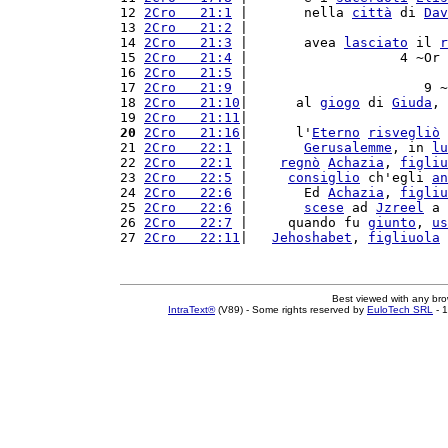
12 
2Cro   21:1
 |       nella 
città
 di 
Dav
13 
2Cro   21:2
 |                         
14 
2Cro   21:3
 |       avea 
lasciato
 il 
r
15 
2Cro   21:4
 |                   4 ~Or 
16 
2Cro   21:5
 |                         
17 
2Cro   21:9
 |                      9 ~
18 
2Cro   21:10
|      al 
giogo
 di 
Giuda
, 
19 
2Cro   21:11
|                         
20
2Cro   21:16
|      l'
Eterno
risvegliò
 
21 
2Cro   22:1
 |       
Gerusalemme
, in 
lu
22 
2Cro   22:1
 |    
regnò
Achazia
, 
figliu
23 
2Cro   22:5
 |     
consiglio
 ch'egli 
an
24 
2Cro   22:6
 |       Ed 
Achazia
, 
figliu
25 
2Cro   22:6
 |       
scese
 ad 
Jzreel
 a 
26 
2Cro   22:7
 |     quando fu 
giunto
, 
us
27 
2Cro   22:11
|   
Jehoshabet
, 
figliuola
 
Best viewed with any br
IntraText®
(V89) - Some rights reserved by
EuloTech SRL
- 1