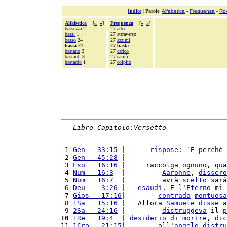
Indice
|
Parole
:
Alfabetica
-
Frequenza
-
Ro
Alfabetica
[
«
»
]
Frequenza
[
«
»
]
bassezza
2
27
atto
bassi
1
27 attraverso
basso
24
27
azzimi
basta 27
27 basta
bastano
2
27
carico
bastardi
3
27
carità
bastardo
1
27
colpito
Libro Capitolo:Versetto
 1 
Gen   33:15
 |      
rispose
: `E perché 
 2 
Gen   45:28
 |                         
 3 
Eso   16:16
 |     raccolga ognuno, qua
 4 
Num   16:3
  |         
Aaronne
, 
dissero
 5 
Num   16:7
  |         avrà 
scelto
 sarà
 6 
Deu    3:26
 |   
esaudì
. E l'
Eterno
 mi 
 7 
Gios   17:16
|        
contrada
montuosa
 8 
1Sa   15:16
 |   Allora 
Samuele
disse
 a
 9 
2Sa   24:16
 |         
distruggeva
 il 
p
10
1Re   19:4
  | 
desiderio
 di 
morire
, 
dic
11 
1Cro   21:15
|        all'
angelo
distru