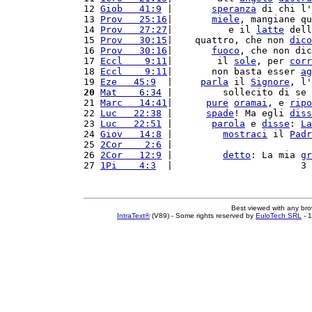
12 
Giob   41:9
 |       
speranza
 di chi l'
13 
Prov   25:16
|       
miele
, mangiane qu
14 
Prov   27:27
|          e il 
latte
 dell
15 
Prov   30:15
|    quattro, che non 
dico
16 
Prov   30:16
|       
fuoco
, che non dic
17 
Eccl    9:11
|        il 
sole
, per 
corr
18 
Eccl    9:11
|       non basta esser 
ag
19 
Eze   45:9
  |     
parla
 il 
Signore
, l'
20
Mat    6:34
 |         sollecito di se 
21 
Marc   14:41
|      
pure
oramai
, e 
ripo
22 
Luc   22:38
 |      
spade
! Ma egli 
diss
23 
Luc   22:51
 |       
parola
 e 
disse
: 
La
24 
Giov   14:8
 |         
mostraci
 il 
Padr
25 
2Cor    2:6
 |                         
26 
2Cor   12:9
 |         
detto
: La mia 
gr
27 
1Pi    4:3
  |                       3 
Best viewed with any br
IntraText®
(V89) - Some rights reserved by
EuloTech SRL
- 1