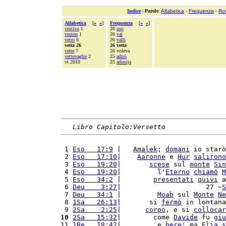
Indice
|
Parole
:
Alfabetica
-
Frequenza
-
Ro
Alfabetica
[
«
»
]
Frequenza
[
«
»
]
vestivo
1
26
uso
veston
1
26
val
vetro
6
26
valli
vetta 26
26 vetta
vette
7
26 voleva
vettovaglie
2
25
adirò
vi 2010
25
adonija
Libro Capitolo:Versetto
 1 
Eso   17:9
 |   
Amalek
; 
domani
 io starò
 2 
Eso   17:10
|    
Aaronne
 e 
Hur
salirono
 3 
Eso   19:20
|       
scese
 sul 
monte
Sin
 4 
Eso   19:20
|         l'
Eterno
chiamò
M
 5 
Eso   34:2
 |        
presentati
quivi
 a
 6 
Deu    3:27
|                     27 ~
S
 7 
Deu   34:1
 |         
Moab
 sul 
Monte
Ne
 8 
1Sa   26:13
|       si 
fermò
 in lontana
 9 
2Sa    2:25
|      
corpo
, e si 
collocar
10
2Sa   15:32
|        come 
Davide
 fu 
giu
11 
1Re   18:42
|         e 
bere
; ma 
Elia
s