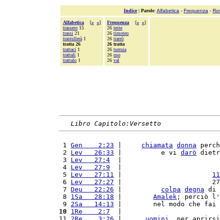
Indice
|
Parole
:
Alfabetica
-
Frequenza
-
Ro
Alfabetica
[
«
»
]
Frequenza
[
«
»
]
trassero
15
26
teste
trassi
21
26
timoteo
trastullerà
1
26
trarrò
tratta 26
26 tratta
trattaci
1
26
tseruia
trattali
1
26
uso
trattalo
1
26
val
Libro Capitolo:Versetto
 1 
Gen    2:23
 |     
chiamata
donna
 perch
 2 
Lev   26:33
 |          e vi 
darò
 dietr
 3 
Lev   27:4
  |                         
 4 
Lev   27:9
  |                         
 5 
Lev   27:11
 |                       
11
 6 
Lev   27:27
 |                       27
 7 
Deu   22:26
 |          
colpa
degna
 di 
 8 
1Sa   28:18
 |        
Amalek
; perciò l'
 9 
2Sa   14:13
 |        nel modo che fai 
10
1Re    2:7
  |                         
11 
2Re    3:26
 |      
uomini
, per aprirsi