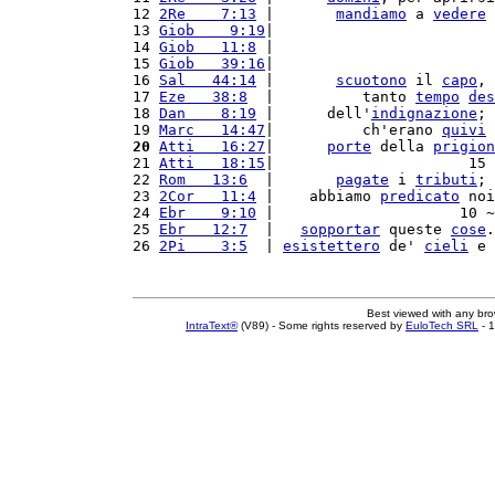
12 
2Re    7:13
 |       
mandiamo
 a 
vedere
 
13 
Giob    9:19
|                         
14 
Giob   11:8
 |                         
15 
Giob   39:16
|                         
16 
Sal   44:14
 |       
scuotono
 il 
capo
, 
17 
Eze   38:8
  |          tanto 
tempo
des
18 
Dan    8:19
 |      dell'
indignazione
; 
19 
Marc   14:47
|          ch'erano 
quivi
20
Atti   16:27
|      
porte
 della 
prigion
21 
Atti   18:15
|                      15 
22 
Rom   13:6
  |       
pagate
 i 
tributi
; 
23 
2Cor   11:4
 |    abbiamo 
predicato
 noi
24 
Ebr    9:10
 |                     10 ~
25 
Ebr   12:7
  |   
sopportar
 queste 
cose
.
26 
2Pi    3:5
  | 
esistettero
 de' 
cieli
 e 
Best viewed with any br
IntraText®
(V89) - Some rights reserved by
EuloTech SRL
- 1