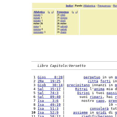
Indice
|
Parole
:
Alfabetica
-
Frequenza
-
Ro
Alfabetica
[
«
»
]
Frequenza
[
«
»
]
ruinate
1
26
riferì
ruinati
1
26
risposi
ruinato
1
26
ritirò
ruine 26
26 ruine
ruma
1
26
salverà
rumina
8
26
saziati
ruminano
3
26
sbarre
Libro Capitolo:Versetto
 1 
Gios    8:28
|         
perpetuo
 in un 
m
 2 
2Re   19:25
 |           
città
forti
 in
 3 
Giob   30:14
| 
precipitano
 innanzi in 
m
 4 
Sal   35:17
 |     
Ritrai
 l'
anima
 mia d
 5 
Sal   74:3
  |      
Dirigi
 i tuoi 
passi
 6 
Sal   89:40
 |       suoi 
ripari
, hai 
r
 7 
Isa    3:6
  |        nostro 
capo
, 
pren
 8 
Isa   49:19
 |                     19 ~
 9 
Isa   51:3
  |            
consolerà
 tut
10
Isa   52:9
  |    
assieme
 in 
gridi
 di 
g
11 
Isa   58:12
 |        
riedificheranno
 l