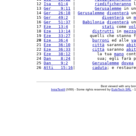
12 
Isa   61:4
  |        
riedificheranno
 l
13 
Ger    9:11
 |        
Gerusalemme
 in un
14 
Ger   26:18
 | 
Gerusalemme
diventerà
 un
15 
Ger   49:2
  |           
diventerà
 un 
m
16 
Ger   51:37
 |   
Babilonia
diventerà
 un
17 
Eze   13:4
  |           
stati
 come 
vol
18 
Eze   13:14
 |       
distrutti
 in 
mezzo
19 
Eze   33:27
 |      quelli che stanno f
20
Eze   36:4
  |       
burroni
 ed alle 
va
21 
Eze   36:10
 |       
città
 saranno 
abit
22 
Eze   36:33
 |       
città
 saranno 
abit
23 
Eze   38:12
 |         la tua 
mano
 cont
24 
Dan    8:24
 |         sua; egli farà p
25 
Dan    9:2
  |       
Gerusalemme
dovea
26 
Atti   15:16
|       
caduta
; e restaure
Best viewed with any br
IntraText®
(V89) - Some rights reserved by
EuloTech SRL
- 1