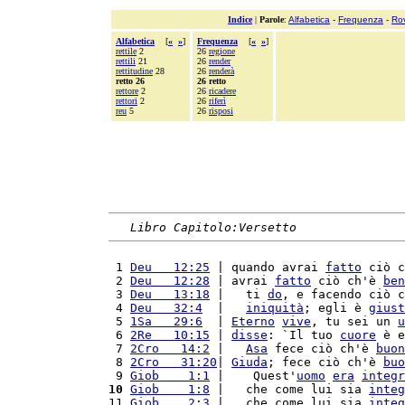
Indice
|
Parole
:
Alfabetica
-
Frequenza
-
Ro
Alfabetica
[
«
»
]
Frequenza
[
«
»
]
rettile
2
26
regione
rettili
21
26
render
rettitudine
28
26
renderà
retto 26
26 retto
rettore
2
26
ricadere
rettori
2
26
riferì
reu
5
26
risposi
Libro Capitolo:Versetto
 1 
Deu   12:25
 | quando avrai 
fatto
 ciò c
 2 
Deu   12:28
 | avrai 
fatto
 ciò ch'è 
ben
 3 
Deu   13:18
 |   ti 
do
, e facendo ciò c
 4 
Deu   32:4
  |   
iniquità
; egli è 
giust
 5 
1Sa   29:6
  | 
Eterno
vive
, tu sei un 
u
 6 
2Re   10:15
 | 
disse
: `Il tuo 
cuore
 è e
 7 
2Cro   14:2
 |   
Asa
 fece ciò ch'è 
buon
 8 
2Cro   31:20
| 
Giuda
; fece ciò ch'è 
buo
 9 
Giob    1:1
 |    Quest'
uomo
era
integr
10
Giob    1:8
 |   che come lui sia 
integ
11 
Giob    2:3
 |   che come lui sia 
integ