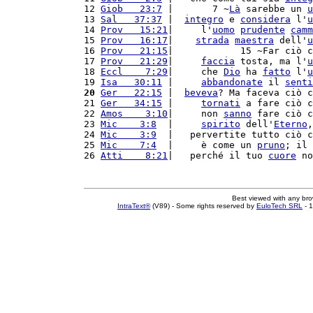
12 
Giob   23:7
 |       7 ~
Là
 sarebbe un 
u
13 
Sal   37:37
 |  
integro
 e 
considera
 l'
u
14 
Prov   15:21
|     l'
uomo
prudente
camm
15 
Prov   16:17
|    
strada
maestra
 dell'
u
16 
Prov   21:15
|            15 ~Far ciò c
17 
Prov   21:29
|     
faccia
 tosta, ma l'
u
18 
Eccl    7:29
|     che 
Dio
 ha 
fatto
 l'
u
19 
Isa   30:11
 |     
abbandonate
 il 
senti
20
Ger   22:15
 |  
beveva
? Ma faceva ciò c
21 
Ger   34:15
 |     
tornati
 a fare ciò c
22 
Amos    3:10
|     non 
sanno
 fare ciò c
23 
Mic    3:8
  |     
spirito
 dell'
Eterno
,
24 
Mic    3:9
  |   pervertite tutto ciò c
25 
Mic    7:4
  |     è come un 
pruno
; il 
26 
Atti    8:21
|   perché il tuo 
cuore
 no
Best viewed with any br
IntraText®
(V89) - Some rights reserved by
EuloTech SRL
- 1