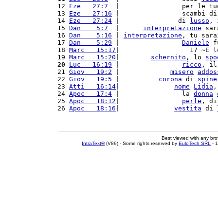
12 
Eze   27:7
  |                per le tu
13 
Eze   27:16
 |                scambi di
14 
Eze   27:24
 |               di 
lusso
, 
15 
Dan    5:7
  |      
interpretazione
 sar
16 
Dan    5:16
 | 
interpretazione
, tu sara
17 
Dan    5:29
 |                
Daniele
 f
18 
Marc   15:17
|                  17 ~E l
19 
Marc   15:20
|        
schernito
, lo 
spo
20
Luc   16:19
 |                
ricco
, il
21 
Giov   19:2
 |             
misero
addos
22 
Giov   19:5
 |          
corona
 di 
spine
23 
Atti   16:14
|              
nome
Lidia
,
24 
Apoc   17:4
 |                la 
donna
25 
Apoc   18:12
|                
perle
, di
26 
Apoc   18:16
|              
vestita
 di 
Best viewed with any br
IntraText®
(V89) - Some rights reserved by
EuloTech SRL
- 1