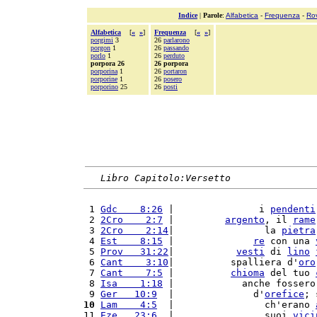
Indice
|
Parole
:
Alfabetica
-
Frequenza
-
Ro
Alfabetica
[
«
»
]
Frequenza
[
«
»
]
porgimi
3
26
parlarono
porgon
1
26
passando
porlo
1
26
perduto
porpora 26
26 porpora
porporina
1
26
portaron
porporine
1
26
posero
porporino
25
26
posti
Libro Capitolo:Versetto
 1 
Gdc    8:26
 |               i 
pendenti
 2 
2Cro    2:7
 |         
argento
, il 
rame
 3 
2Cro    2:14
|                la 
pietra
 4 
Est    8:15
 |              
re
 con una 
 5 
Prov   31:22
|           
vesti
 di 
lino
 6 
Cant    3:10
|          spalliera d'
oro
 7 
Cant    7:5
 |          
chioma
 del tuo 
 8 
Isa    1:18
 |            anche fossero
 9 
Ger   10:9
  |              d'
orefice
; 
10
Lam    4:5
  |                ch'erano 
11 
Eze   23:6
  |                suoi 
vici