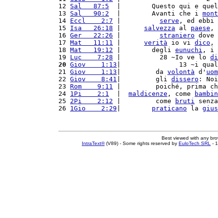
12 
Sal   87:5
  |        Questo qui e quel
13 
Sal   90:2
  |        Avanti che i 
mont
14 
Eccl    2:7
 |          
serve
, ed ebbi 
15 
Isa   26:18
 |      
salvezza
 al 
paese
, 
16 
Ger   22:26
 |          
straniero
 dove 
17 
Mat   11:11
 |      
verità
 io vi 
dico
, 
18 
Mat   19:12
 |        degli 
eunuchi
, i 
19 
Luc    7:28
 |          28 ~Io ve lo 
di
20
Giov    1:13
|               13 ~i qual
21 
Giov    1:13
|         da 
volontà
 d'
uom
22 
Giov    8:41
|         gli 
dissero
: Noi
23 
Rom    9:11
 |         poiché, prima ch
24 
1Pi    2:1
  |  
maldicenze
, come 
bambin
25 
2Pi    2:12
 |         come 
bruti
 senza
26 
1Gio    2:29
|        
praticano
 la 
gius
Best viewed with any br
IntraText®
(V89) - Some rights reserved by
EuloTech SRL
- 1