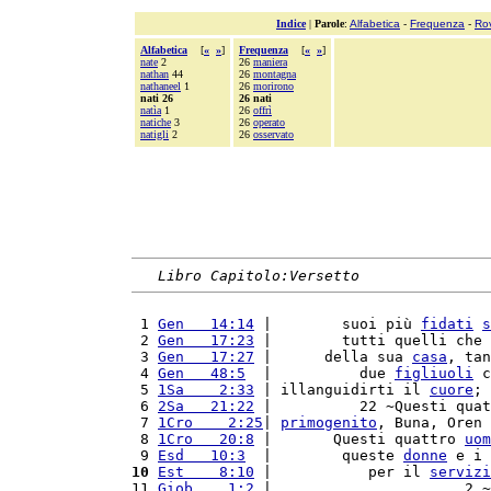
Indice
|
Parole
:
Alfabetica
-
Frequenza
-
Ro
Alfabetica
[
«
»
]
Frequenza
[
«
»
]
nate
2
26
maniera
nathan
44
26
montagna
nathaneel
1
26
morirono
nati 26
26 nati
natìa
1
26
offrì
natiche
3
26
operato
natigli
2
26
osservato
Libro Capitolo:Versetto
 1 
Gen   14:14
 |        suoi più 
fidati
s
 2 
Gen   17:23
 |        tutti quelli che 
 3 
Gen   17:27
 |      della sua 
casa
, tan
 4 
Gen   48:5
  |          due 
figliuoli
 c
 5 
1Sa    2:33
 | illanguidirti il 
cuore
; 
 6 
2Sa   21:22
 |          22 ~Questi quat
 7 
1Cro    2:25
| 
primogenito
, Buna, Oren 
 8 
1Cro   20:8
 |       Questi quattro 
uom
 9 
Esd   10:3
  |        queste 
donne
 e i 
10
Est    8:10
 |           per il 
servizi
11 
Giob    1:2
 |                      2 ~