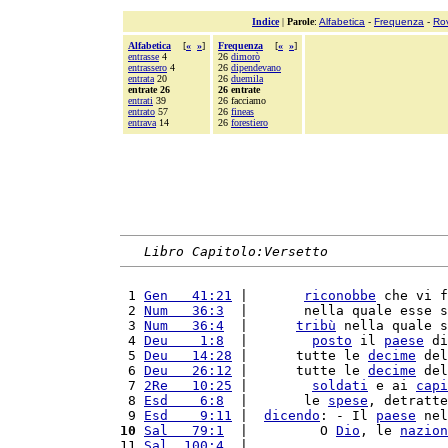
Indice
|
Parole
:
Alfabetica
-
Frequenza
-
Ro
Alfabetica
[
«
»
]
Frequenza
[
«
»
]
entrasse
4
26
dimorò
entrassero
4
26
dipendevano
entrata
20
26
duemila
entrate 26
26 entrate
entrati
39
26 facciamo
entrato
57
26
fineas
entrava
14
26
forestiero
Libro Capitolo:Versetto
 1 
Gen   41:21
 |       
riconobbe
 che vi f
 2 
Num   36:3
  |       nella quale esse s
 3 
Num   36:4
  |      
tribù
 nella quale s
 4 
Deu    1:8
  |        
posto
 il 
paese
 di
 5 
Deu   14:28
 |      tutte le 
decime
 del
 6 
Deu   26:12
 |      tutte le 
decime
 del
 7 
2Re   10:25
 |        
soldati
 e ai 
capi
 8 
Esd    6:8
  |       le 
spese
, detratte
 9 
Esd    9:11
 |  
dicendo
: - Il 
paese
 nel
10
Sal   79:1
  |         O 
Dio
, le 
nazion
11 
Sal  100:4
  |                         