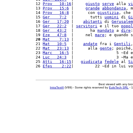
12 
Prov   10:16
|     
giusto
serve
 alla 
vi
13 
Prov   15:6
 |     
grande
abbondanza
, m
14 
Prov   16:8
 |      con 
giustizia
, che 
15 
Ger    7:2
  |       tutti 
uomini
 di 
Gi
16 
Ger   17:20
 |    
abitanti
 di 
Gerusalem
17 
Ger   22:2
  | 
servitori
 e il tuo 
popol
18 
Ger   43:2
  |       ha 
mandato
 a 
dire
:
19 
Eze   47:8
  |     nel 
mare
; e quando s
20
Mat    7:13
 |                         
21 
Mat   10:5
  |    
andate
 fra i 
Gentili
,
22 
Mat   23:13
 |      alla 
gente
; poiché,
23 
Marc   16:5
 |                  5 ~Ed e
24 
Luc   24:3
  |                  3 ~Ma e
25 
Atti   16:15
|   
giudicata
fedele
 al 
Si
26 
Efes    2:22
|         22 ~Ed in lui vo
Best viewed with any br
IntraText®
(V89) - Some rights reserved by
EuloTech SRL
- 1