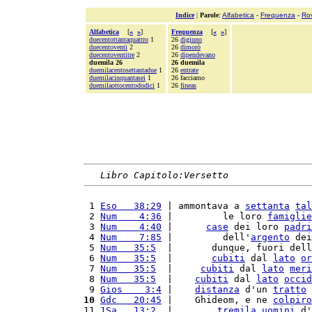
Indice
|
Parole
:
Alfabetica
-
Frequenza
-
Ro
Alfabetica
[
«
»
]
Frequenza
[
«
»
]
duecentottantaquattro
1
26
digiuno
duecentoventi
2
26
dimorò
duecentoventitre
2
26
dipendevano
duemila 26
26 duemila
duemilacentosettantadue
1
26
entrate
duemilacinquantasei
1
26 facciamo
duemilaottocentododici
1
26
fineas
Libro Capitolo:Versetto
 1 
Eso   38:29
 | ammontava a 
settanta
tal
 2 
Num    4:36
 |         le loro 
famiglie
 3 
Num    4:40
 |      
case
 dei loro 
padri
 4 
Num    7:85
 |         dell'
argento
 dei
 5 
Num   35:5
  |       dunque, fuori dell
 6 
Num   35:5
  |       
cubiti
 dal 
lato
or
 7 
Num   35:5
  |     
cubiti
 dal 
lato
meri
 8 
Num   35:5
  |    
cubiti
 dal 
lato
occid
 9 
Gios    3:4
 |    
distanza
 d'un 
tratto
 
10
Gdc   20:45
 |    Ghideom, e ne 
colpiro
11 
1Sa   13:2
  |        
tremila
uomini
 d'