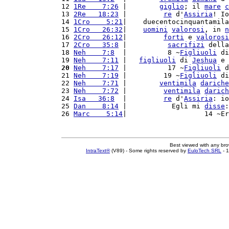
12 
1Re    7:26
 |        
giglio
; il 
mare
c
13 
2Re   18:23
 |         
re
 d'
Assiria
! Io
14 
1Cro    5:21
|    duecentocinquantamila
15 
1Cro   26:32
|    
uomini
valorosi
, in 
n
16 
2Cro   26:12
|         
forti
 e 
valorosi
17 
2Cro   35:8
 |          
sacrifizi
 della
18 
Neh    7:8
  |          8 ~
Figliuoli
 di
19 
Neh    7:11
 |   
figliuoli
 di 
Jeshua
 e 
20
Neh    7:17
 |          17 ~
Figliuoli
 d
21 
Neh    7:19
 |         19 ~
Figliuoli
 di
22 
Neh    7:71
 |        
ventimila
dariche
23 
Neh    7:72
 |         
ventimila
darich
24 
Isa   36:8
  |         
re
 d'
Assiria
: io
25 
Dan    8:14
 |           Egli mi 
disse
:
26 
Marc    5:14
|                   14 ~Er
Best viewed with any br
IntraText®
(V89) - Some rights reserved by
EuloTech SRL
- 1