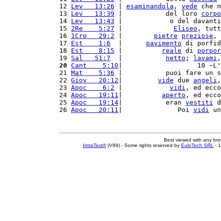
12 
Lev   13:26
 | 
esaminandola
, 
vede
 che n
13 
Lev   13:39
 |           del loro 
corpo
14 
Lev   13:43
 |            o del davanti
15 
2Re    5:27
 |             
Eliseo
, tutt
16 
1Cro   29:2
 |        
pietre
preziose
, 
17 
Est    1:6
  |      
pavimento
 di porfid
18 
Est    8:15
 |          
reale
 di 
porpor
19 
Sal   51:7
  |           
netto
; 
lavami
,
20
Cant    5:10
|                   10 ~L'
21 
Mat    5:36
 |           puoi fare un s
22 
Giov   20:12
|         
vide
 due 
angeli
,
23 
Apoc    6:2
 |            
vidi
, ed ecco
24 
Apoc   19:11
|          
aperto
, ed ecco
25 
Apoc   19:14
|           eran 
vestiti
 d
26 
Apoc   20:11
|              Poi 
vidi
 un
Best viewed with any br
IntraText®
(V89) - Some rights reserved by
EuloTech SRL
- 1