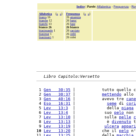
Indice
|
Parole
:
Alfabetica
-
Frequenza
-
Ro
Alfabetica
[
«
»
]
Frequenza
[
«
»
]
bianca
16
26
amarezza
bianche
12
26
baruc
bianchi
13
26
base
bianco 26
26 bianco
biasimando
1
26
cacciato
biasimar
1
26
cedri
biasimarci
1
26 colei
Libro Capitolo:Versetto
 1 
Gen   30:35
 |           tutto quello c
 2 
Gen   30:37
 |           
mettendo
 allo 
 3 
Gen   40:16
 |           avevo tre 
cane
 4 
Eso   16:31
 |             
seme
 di 
cori
 5 
Lev   13:3
  |             della 
piaga
 
 6 
Lev   13:4
  |            suo 
pelo
 non 
 7 
Lev   13:10
 |            sulla 
pelle
c
 8 
Lev   13:13
 |             è 
divenuto
 t
 9 
Lev   13:19
 |            
ulcera
appari
10
Lev   13:20
 |           che il 
pelo
 n'
11 
Lev   13:25
 |           della 
macchia
 