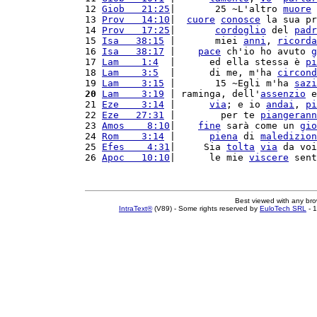
12 
Giob   21:25
|       25 ~L'altro 
muore
 
13 
Prov   14:10
|  
cuore
conosce
 la sua pr
14 
Prov   17:25
|       
cordoglio
 del 
padr
15 
Isa   38:15
 |       miei 
anni
, 
ricorda
16 
Isa   38:17
 |    
pace
 ch'io ho avuto 
g
17 
Lam    1:4
  |      ed ella stessa è 
pi
18 
Lam    3:5
  |      di me, m'ha 
circond
19 
Lam    3:15
 |       15 ~Egli m'ha 
sazi
20
Lam    3:19
 | raminga, dell'
assenzio
 e
21 
Eze    3:14
 |      
via
; e io 
andai
, 
pi
22 
Eze   27:31
 |        per te 
piangerann
23 
Amos    8:10
|    
fine
 sarà come un 
gio
24 
Rom    3:14
 |      
piena
 di 
maledizion
25 
Efes    4:31
|     Sia 
tolta
via
 da voi
26 
Apoc   10:10
|      le mie 
viscere
 sent
Best viewed with any br
IntraText®
(V89) - Some rights reserved by
EuloTech SRL
- 1