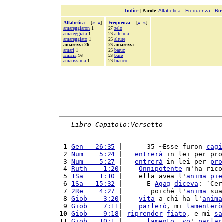
Indice
|
Parole
:
Alfabetica
-
Frequenza
-
Ro
Alfabetica
[
«
»
]
Frequenza
[
«
»
]
amareggiaron
1
27
zelo
amareggiata
1
26
alleluia
amareggiato
1
26
alture
amarezza 26
26 amarezza
amari
1
26
baruc
amaria
16
26
base
amarissima
1
26
bianco
Libro Capitolo:Versetto
 1 
Gen   26:35
 |      35 ~Esse furon 
cagi
 2 
Num    5:24
 |   
entrerà
 in lei per pro
 3 
Num    5:27
 |   
entrerà
 in lei per 
pro
 4 
Ruth    1:20
|    
Onnipotente
 m'ha rico
 5 
1Sa    1:10
 |    ella avea l'
anima
pie
 6 
1Sa   15:32
 |      E 
Agag
diceva
: `Cer
 7 
2Re    4:27
 |       poiché l'
anima
 sua
 8 
Giob    3:20
|    
vita
 a chi ha l'
anima
 9 
Giob    7:11
|    
parlerò
, mi 
lamenterò
10
Giob    9:18
| 
riprender
fiato
, e mi 
sa
11 
Giob   10:1
 |      
lamento
, 
vo
' 
parlar