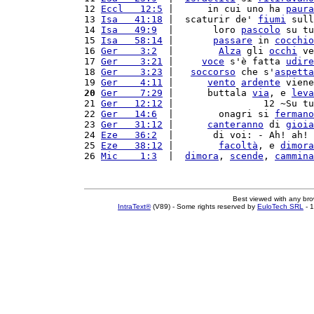
12 
Eccl   12:5
 |      in cui uno ha 
paura
13 
Isa   41:18
 |  scaturir de' 
fiumi
 sull
14 
Isa   49:9
  |       loro 
pascolo
 su tu
15 
Isa   58:14
 |       
passare
 in 
cocchio
16 
Ger    3:2
  |        
Alza
 gli 
occhi
 ve
17 
Ger    3:21
 |     
voce
 s'è fatta 
udire
18 
Ger    3:23
 |   
soccorso
 che s'
aspetta
19 
Ger    4:11
 |      
vento
ardente
 viene
20
Ger    7:29
 |      buttala 
via
, e 
leva
21 
Ger   12:12
 |                12 ~Su tu
22 
Ger   14:6
  |        onagri si 
fermano
23 
Ger   31:12
 |      
canteranno
 di 
gioia
24 
Eze   36:2
  |       di voi: - Ah! ah! 
25 
Eze   38:12
 |        
facoltà
, e 
dimora
26 
Mic    1:3
  |  
dimora
, 
scende
, 
cammina
Best viewed with any br
IntraText®
(V89) - Some rights reserved by
EuloTech SRL
- 1