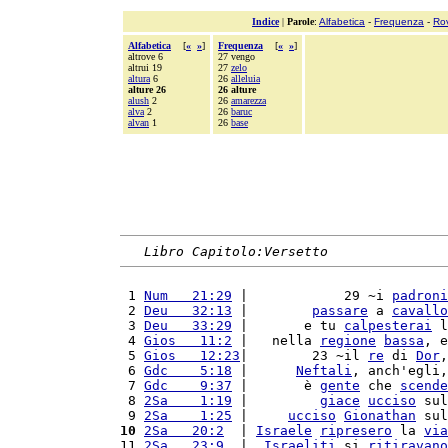
Indice
|
Parole
:
Alfabetica
-
Frequenza
-
Ro
Alfabetica
[
«
»
]
Frequenza
[
«
»
]
altrove 6
27 vengo
altrui 19
27
zelo
altura
6
26
alleluia
alture 26
26 alture
alush
2
26
amarezza
alva
2
26
baruc
alvan
1
26
base
Libro Capitolo:Versetto
 1 
Num   21:29
 |            29 ~i 
padroni
 2 
Deu   32:13
 |        
passare
 a 
cavallo
 3 
Deu   33:29
 |       e tu 
calpesterai
 l
 4 
Gios   11:2
 |   nella 
regione
bassa
, e
 5 
Gios   12:23
|        23 ~il 
re
 di 
Dor
,
 6 
Gdc    5:18
 |      
Neftali
, anch'egli,
 7 
Gdc    9:37
 |       è 
gente
 che 
scende
 8 
2Sa    1:19
 |         
giace
ucciso
 sul
 9 
2Sa    1:25
 |     
ucciso
Gionathan
 sul
10
2Sa   20:2
  | 
Israele
ripresero
 la 
via
11 
2Sa   23:9
  |  
Israeliti
 si 
ritiravano