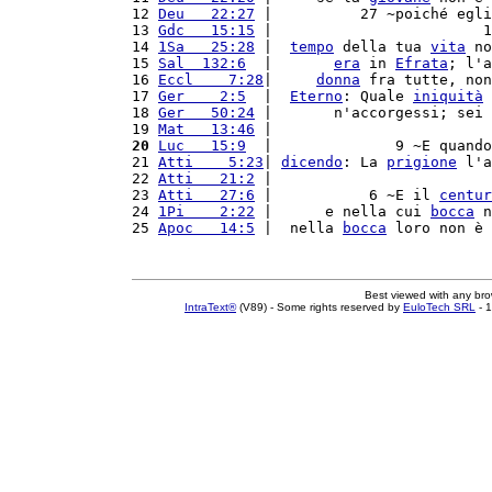
12 
Deu   22:27
 |          27 ~poiché egli
13 
Gdc   15:15
 |                        1
14 
1Sa   25:28
 |  
tempo
 della tua 
vita
 no
15 
Sal  132:6
  |       
era
 in 
Efrata
; l'a
16 
Eccl    7:28
|     
donna
 fra tutte, non
17 
Ger    2:5
  |  
Eterno
: Quale 
iniquità
 
18 
Ger   50:24
 |       n'accorgessi; sei 
19 
Mat   13:46
 |                         
20
Luc   15:9
  |              9 ~E quando
21 
Atti    5:23
| 
dicendo
: La 
prigione
 l'a
22 
Atti   21:2
 |                         
23 
Atti   27:6
 |           6 ~E il 
centur
24 
1Pi    2:22
 |      e nella cui 
bocca
 n
25 
Apoc   14:5
 |  nella 
bocca
 loro non è 
Best viewed with any br
IntraText®
(V89) - Some rights reserved by
EuloTech SRL
- 1