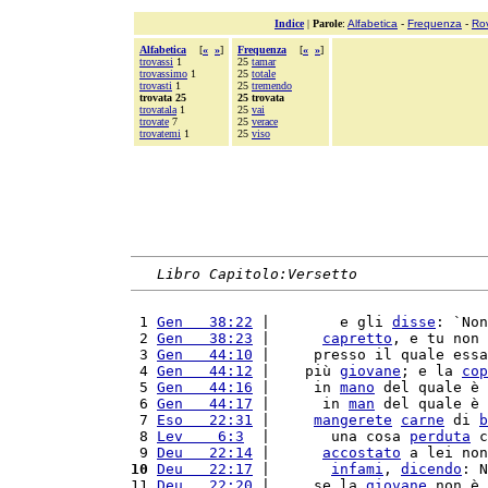
Indice
|
Parole
:
Alfabetica
-
Frequenza
-
Ro
Alfabetica
[
«
»
]
Frequenza
[
«
»
]
trovassi
1
25
tamar
trovassimo
1
25
totale
trovasti
1
25
tremendo
trovata 25
25 trovata
trovatala
1
25
vai
trovate
7
25
verace
trovatemi
1
25
viso
Libro Capitolo:Versetto
 1 
Gen   38:22
 |        e gli 
disse
: `Non
 2 
Gen   38:23
 |      
capretto
, e tu non 
 3 
Gen   44:10
 |     presso il quale essa
 4 
Gen   44:12
 |    più 
giovane
; e la 
cop
 5 
Gen   44:16
 |     in 
mano
 del quale è 
 6 
Gen   44:17
 |      in 
man
 del quale è 
 7 
Eso   22:31
 |     
mangerete
carne
 di 
b
 8 
Lev    6:3
  |       una cosa 
perduta
 c
 9 
Deu   22:14
 |      
accostato
 a lei non
10
Deu   22:17
 |       
infami
, 
dicendo
: N
11 
Deu   22:20
 |     se la 
giovane
 non è 