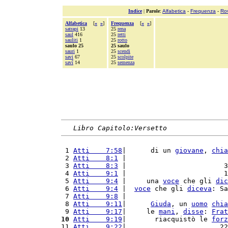
Indice
|
Parole
:
Alfabetica
-
Frequenza
-
Ro
Alfabetica
[
«
»
]
Frequenza
[
«
»
]
satrapi
13
25
rena
saul
416
25
retti
sauliti
1
25
rotto
saulo 25
25 saulo
sauri
1
25
scendi
savi
67
25
scolpite
savî
14
25
semenza
Libro Capitolo:Versetto
 1 
Atti    7:58
|      di un 
giovane
, 
chia
 2 
Atti    8:1
 |                         
 3 
Atti    8:3
 |                        3
 4 
Atti    9:1
 |                        1
 5 
Atti    9:4
 |     una 
voce
 che gli 
dic
 6 
Atti    9:4
 |  
voce
 che gli 
diceva
: Sa
 7 
Atti    9:8
 |                         
 8 
Atti    9:11
|      
Giuda
, un 
uomo
chia
 9 
Atti    9:17
|     le 
mani
, 
disse
: 
Frat
10
Atti    9:19
|       riacquistò le 
forz
11 
Atti    9:22
|                       22