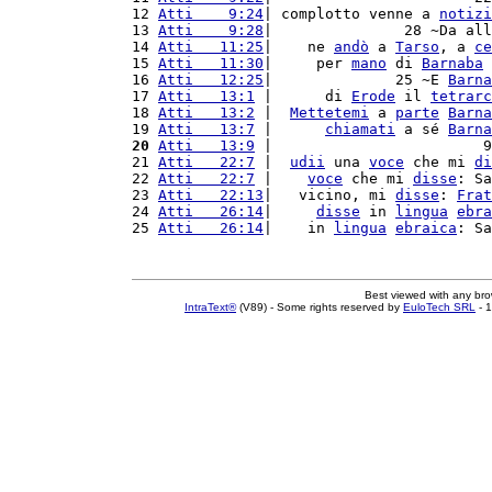
12 
Atti    9:24
| complotto venne a 
notizi
13 
Atti    9:28
|               28 ~Da all
14 
Atti   11:25
|    ne 
andò
 a 
Tarso
, a 
ce
15 
Atti   11:30
|     per 
mano
 di 
Barnaba
 
16 
Atti   12:25
|              25 ~E 
Barna
17 
Atti   13:1
 |      di 
Erode
 il 
tetrarc
18 
Atti   13:2
 |  
Mettetemi
 a 
parte
Barna
19 
Atti   13:7
 |      
chiamati
 a sé 
Barna
20
Atti   13:9
 |                        9
21 
Atti   22:7
 |  
udii
 una 
voce
 che mi 
di
22 
Atti   22:7
 |    
voce
 che mi 
disse
: Sa
23 
Atti   22:13
|   vicino, mi 
disse
: 
Frat
24 
Atti   26:14
|     
disse
 in 
lingua
ebra
25 
Atti   26:14
|    in 
lingua
ebraica
: Sa
Best viewed with any br
IntraText®
(V89) - Some rights reserved by
EuloTech SRL
- 1