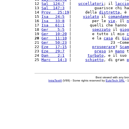
12 
Sal  124:7
  |   
uccellatori
; il 
laccio
13 
Sal  147:3
  |          guarisce chi ha
14 
Prov   25:19
|      della 
distretta
, è 
15 
Isa   24:5
  |     
violato
 il 
comandame
16 
Isa   33:8
  |         per le 
vie
. Il 
n
17 
Isa   61:1
  |        quelli che hanno 
18 
Ger    5:5
  |         
spezzato
 il 
giog
19 
Ger   10:20
 |         e tutto il mio 
c
20
Ger   11:10
 |         e la 
casa
 di 
Giu
21 
Ger   50:23
 |                 23 ~Come
22 
Eze   17:15
 |         
prosperare
? 
Scam
23 
Eze   29:7
  |          
preso
 in 
mano
 t
24 
Dan    2:1
  |       
turbato
, e il suo 
25 
Marc   14:3
 |      
schietto
, di gran 
p
Best viewed with any br
IntraText®
(V89) - Some rights reserved by
EuloTech SRL
- 1