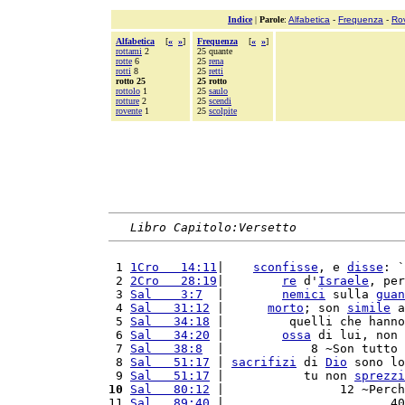
Indice
|
Parole
:
Alfabetica
-
Frequenza
-
Ro
Alfabetica
[
«
»
]
Frequenza
[
«
»
]
rottami
2
25 quante
rotte
6
25
rena
rotti
8
25
retti
rotto 25
25 rotto
rottolo
1
25
saulo
rotture
2
25
scendi
rovente
1
25
scolpite
Libro Capitolo:Versetto
 1 
1Cro   14:11
|    
sconfisse
, e 
disse
: `
 2 
2Cro   28:19
|        
re
 d'
Israele
, per
 3 
Sal    3:7
  |        
nemici
 sulla 
guan
 4 
Sal   31:12
 |      
morto
; son 
simile
 a
 5 
Sal   34:18
 |         quelli che hanno
 6 
Sal   34:20
 |        
ossa
 di lui, non 
 7 
Sal   38:8
  |            8 ~Son tutto 
 8 
Sal   51:17
 | 
sacrifizi
 di 
Dio
 sono lo
 9 
Sal   51:17
 |           tu non 
sprezzi
10
Sal   80:12
 |                12 ~Perch
11 
Sal   89:40
 |                       40