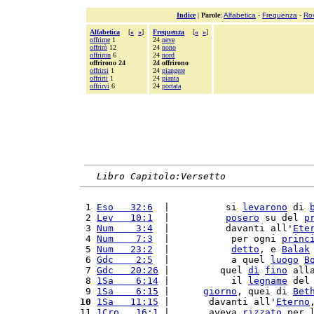
Indice
|
Parole
:
Alfabetica
-
Frequenza
-
Ro
Alfabetica
[
«
»
]
Frequenza
[
«
»
]
offrirne
1
24
neve
offrirò
12
24
nono
offriron
6
24
nord
offrirono 24
24 offrirono
offrirsi
1
24
piangere
offrirti
1
24
pianta
offrirvi
6
24
portata
Libro Capitolo:Versetto
 1 
Eso   32:6
  |          si 
levarono
 di 
 2 
Lev   10:1
  |          
posero
 su del 
p
 3 
Num    3:4
  |          davanti all'
Ete
 4 
Num    7:3
  |           per ogni 
princ
 5 
Num   23:2
  |           
detto
, e 
Balak
 6 
Gdc    2:5
  |           a quel 
luogo
B
 7 
Gdc   20:26
 |         quel 
dì
fino
 all
 8 
1Sa    6:14
 |           il 
legname
 del
 9 
1Sa    6:15
 |      
giorno
, quei di 
Bet
10
1Sa   11:15
 |       davanti all'
Eterno
11 
1Cro   16:1
 |       aveva 
rizzato
 per 