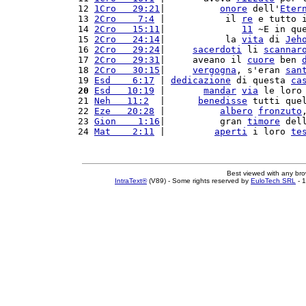
12 
1Cro   29:21
|          
onore
 dell'
Eter
13 
2Cro    7:4
 |           il 
re
 e tutto 
14 
2Cro   15:11
|              
11
 ~E in qu
15 
2Cro   24:14
|           la 
vita
 di 
Jeh
16 
2Cro   29:24
|     
sacerdoti
 li 
scannar
17 
2Cro   29:31
|     aveano il 
cuore
 ben 
18 
2Cro   30:15
|     
vergogna
, s'eran 
san
19 
Esd    6:17
 | 
dedicazione
 di questa 
ca
20
Esd   10:19
 |       
mandar
via
 le loro
21 
Neh   11:2
  |      
benedisse
 tutti que
22 
Eze   20:28
 |          
albero
fronzuto
23 
Gion    1:16
|          gran 
timore
 del
24 
Mat    2:11
 |         
aperti
 i loro 
te
Best viewed with any br
IntraText®
(V89) - Some rights reserved by
EuloTech SRL
- 1