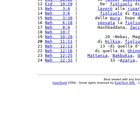
12 
Esd   10:29
 |         De' 
figliuoli
 di
13 
Neh    3:4
  |        
lavorò
 alle 
ripar
14 
Neh    3:6
  |         
figliuolo
 di 
Pas
15 
Neh    3:30
 |       delle 
mura
. Dopo d
16 
Neh    6:18
 |        
sposata
 la 
figliu
17 
Neh    8:4
  |        Hashbaddana, 
Zacc
18 
Neh   10:7
  |                         
19 
Neh   10:20
 |           20 ~Nebai, Mag
20
Neh   11:11
 |        di 
Hilkia
, 
figliu
21 
Neh   12:13
 |         13 ~di quella d'
22 
Neh   12:16
 |       di quella di 
Ghinn
23 
Neh   12:25
 |    
Mattania
, 
Bakbukia
, 
O
24 
Neh   12:33
 |             33 ~
Azaria
, 
Best viewed with any br
IntraText®
(V89) - Some rights reserved by
EuloTech SRL
- 1