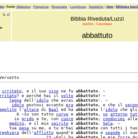
ice
|
Parole
:
Alfabetica
-
Frequenza
-
Rovesciate
-
Lunghezza
-
Statistiche
|
Aiuto
|
Biblioteca Intra
[
«
»
]
Bibbia Riveduta/Luzzi
IntraText - Concordanze
to
abbattuto
Versetto
 
irritato
, e il suo 
viso
 ne fu 
abbattuto
. ~

rritato
? e perché hai il 
volto
abbattuto
? ~

    
legna
 dell'
idolo
 che avrai 
abbattuto
'. ~

     
idolo
 postovi accanto 
era
abbattuto
, e che il 
secon
emolito
 l'
altare
 di 
Baal
 ed ha 
abbattuto
 l'
idolo
 che gli
       6 ~Io son tutto 
curvo
 e 
abbattuto
, 
vo
attorno
tut
      io 
grido
 a te, con 
cuore
abbattuto
; 
conducimi
 alla
    
medito
, e il mio 
spirito
 è 
abbattuto
. 
Sela
. ~

    tua 
pesa
 su me, e tu m'hai 
abbattuto
 con tutti i tuo
reghiera
 dell'
afflitto
 quand'è 
abbattuto
 e 
spande
 il suo
                   23 ~Egli ha 
abbattuto
 le mie 
forze
 du