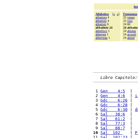
Ind
Alfabetica
[
«
»
]
Frequenza
abbattuta
4
25
verace
abbattute
4
25
viso
abbattuti
6
24 60
abbattuto 24
24 abbattu
abbellisci
1
24
abishai
abbevera
1
24
accostò
abbeveran
1
24
ahimè
Libro Capitolo:
 1 
Gen    4:5
  |  
 2 
Gen    4:6
  | 
i
 3 
Gdc    6:26
 |  
 4 
Gdc    6:28
 |  
 5 
Gdc    6:30
 | 
d
 6 
Sal   38:6
  |  
 7 
Sal   61:2
  |  
 8 
Sal   77:3
  |  
 9 
Sal   88:7
  |  
10
Sal  102 
   | 
P
11 
Sal  102:23
 |  