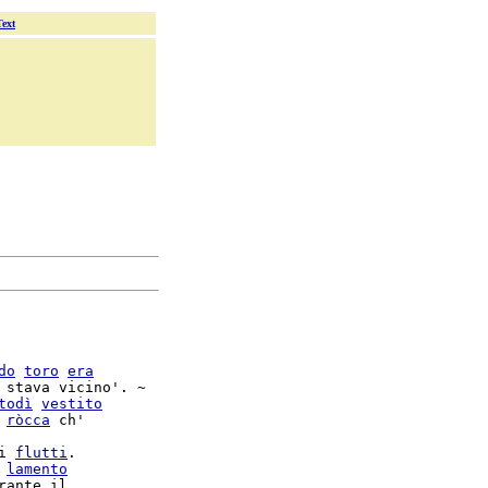
Text
do
toro
era
 stava vicino'. ~

todì
vestito
 
ròcca
 ch'

i 
flutti
 
lamento
rante il
