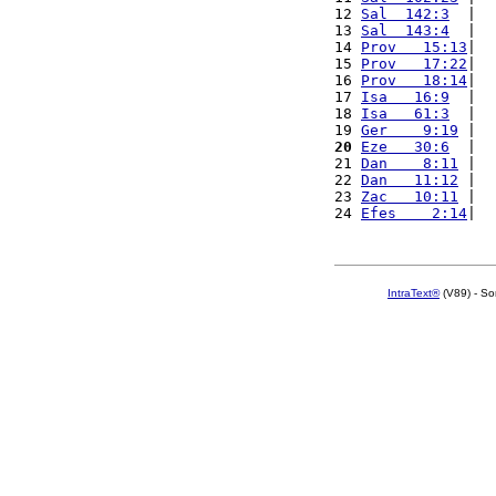
12 
Sal  142:3
  |  
13 
Sal  143:4
  |  
14 
Prov   15:13
|  
15 
Prov   17:22
|  
16 
Prov   18:14
|  
17 
Isa   16:9
  |  
18 
Isa   61:3
  |  
19 
Ger    9:19
 |  
20
Eze   30:6
  |  
21 
Dan    8:11
 |  
22 
Dan   11:12
 |  
23 
Zac   10:11
 |  
24 
Efes    2:14
|  
IntraText®
(V89) - So