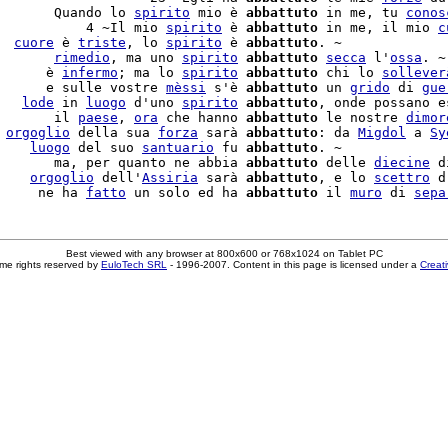
       Quando lo 
spirito
 mio è 
abbattuto
 in me, tu 
conos
           4 ~Il mio 
spirito
 è 
abbattuto
 in me, il mio 
c
  
cuore
 è 
triste
, lo 
spirito
 è 
abbattuto
. ~

       
rimedio
, ma uno 
spirito
abbattuto
secca
 l'
ossa
. ~

      è 
infermo
; ma lo 
spirito
abbattuto
 chi lo 
sollever
      e sulle vostre 
mèssi
 s'è 
abbattuto
 un 
grido
 di 
gue
   
lode
 in 
luogo
 d'uno 
spirito
abbattuto
, onde possano e
       il 
paese
, 
ora
 che hanno 
abbattuto
 le nostre 
dimor
 
orgoglio
 della sua 
forza
 sarà 
abbattuto
: da 
Migdol
 a 
Sy
    
luogo
 del suo 
santuario
 fu 
abbattuto
. ~

       ma, per quanto ne abbia 
abbattuto
 delle 
diecine
 d
    
orgoglio
 dell'
Assiria
 sarà 
abbattuto
, e lo 
scettro
 d
     ne ha 
fatto
 un solo ed ha 
abbattuto
 il 
muro
 di 
sepa
Best viewed with any browser at 800x600 or 768x1024 on Tablet PC
me rights reserved by
EuloTech SRL
- 1996-2007. Content in this page is licensed under a
Creat