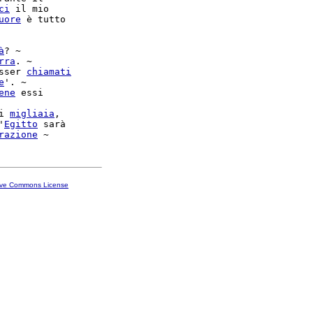
ci
 il mio

uore
 è tutto

à
? ~

rra
. ~

sser 
chiamati
e
ene
 essi

i 
migliaia
,

'
Egitto
 sarà

razione
ive Commons License