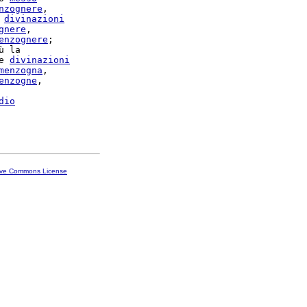
nzognere
,

 
divinazioni
gnere
,

enzognere
;

ù la

e 
divinazioni
menzogna
,

enzogne
dio
ive Commons License