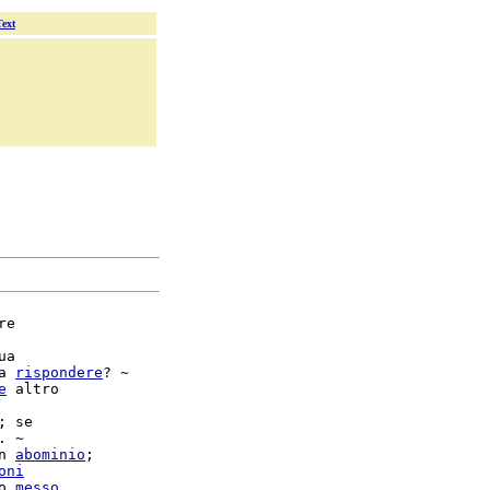
Text
e

a

a 
rispondere
? ~

e
 altro

; se

. ~

n 
abominio
oni
o 
messo