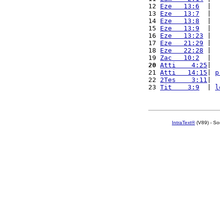
12 
Eze   13:6
  |  
13 
Eze   13:7
  |  
14 
Eze   13:8
  |  
15 
Eze   13:9
  |  
16 
Eze   13:23
 |  
17 
Eze   21:29
 |  
18 
Eze   22:28
 |  
19 
Zac   10:2
  |  
20
Atti    4:25
|  
21 
Atti   14:15
| 
p
22 
2Tes    3:11
|  
23 
Tit    3:9
  | 
l
IntraText®
(V89) - So