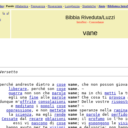
ice
|
Parole
:
Alfabetica
-
Frequenza
-
Rovesciate
-
Lunghezza
-
Statistiche
|
Aiuto
|
Biblioteca Intra
[
«
»
]
Bibbia Riveduta/Luzzi
o
IntraText - Concordanze
vane
Versetto
perché andreste dietro a 
cose
vane
, che non posson giovar
    
liberare
, perché son 
cose
vane
. ~

    
guerra
 non son che 
parole
vane
; ma in chi 
metti
 la tu
    egli una 
fine
 alle 
parole
vane
? Che cosa ti 
provoca
 
dunque m'
offrite
consolazioni
vane
? Delle vostre 
rispost
     e 
meditano
 i 
popoli
cose
vane
? ~

   
oppressione
, e non 
mettete
vane
 speranze nella 
rapina
    la 
scienza
, ma egli 
rende
vane
 le 
parole
 del 
perfido
 
Cessate
 dal 
recare
oblazioni
vane
; il 
profumo
 io l'ho i
      essi vi 
pascono
 di 
cose
vane
; vi 
espongono
 le 
visi
   hanno avuto per te 
visioni
vane
 e delusorie; non hann