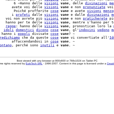
       6 ~Hanno delle 
visioni
vane
, delle 
divinazioni
me
      avete voi delle 
visioni
vane
 e non 
pronunziate
 voi
       Poiché profferite 
cose
vane
 e avete 
visioni
menzo
      i 
profeti
 dalle 
visioni
vane
 e dalle 
divinazioni
m
   voi non avrete più 
visioni
vane
 e non 
praticherete
 pi
   hanno per te delle 
visioni
vane
, mentre s'hanno per t
   
regge
: hanno delle 
visioni
vane
, pronostican loro la 
  
idoli
domestici
dicono
cose
vane
, gl'
indovini
vedono
m
 hanno i 
popoli
 divisate 
cose
vane
? ~

redichiamo
 che da queste 
cose
vane
 vi convertiate all'
Id
      affaccendandosi in 
cose
vane
. ~

ontano
, perché sono 
inutili
 e 
vane
Best viewed with any browser at 800x600 or 768x1024 on Tablet PC
me rights reserved by
EuloTech SRL
- 1996-2007. Content in this page is licensed under a
Creat