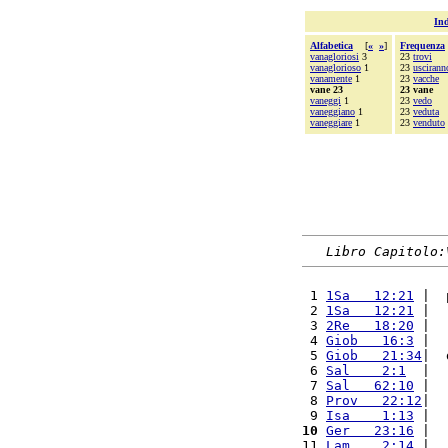
Ind
Alfabetica
[
«
»
]
Frequenza
vanagloriosi
3
23
trovi
vanaglorioso
1
23
uscirann
vanamente
1
23
vacche
vane 23
23 vane
vaneggi
1
23
vedo
vaneggiano
1
23
veduta
vaneggiare
1
23
venduto
Libro Capitolo:
 1 
1Sa   12:21
 |  
 2 
1Sa   12:21
 |  
 3 
2Re   18:20
 |  
 4 
Giob   16:3
 |  
 5 
Giob   21:34
|  
 6 
Sal    2:1
  |  
 7 
Sal   62:10
 |  
 8 
Prov   22:12
|  
 9 
Isa    1:13
 |  
10
Ger   23:16
 |  
11 
Lam    2:14
 |  