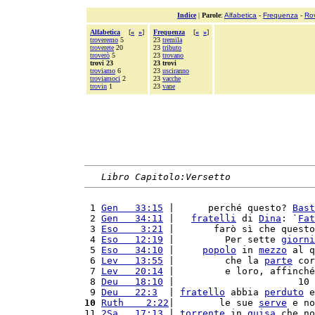
Indice
|
Parole
:
Alfabetica
-
Frequenza
-
Ro
Alfabetica
[
«
»
]
Frequenza
[
«
»
]
troveremo
5
23
tremila
troverete
20
23
tributo
troverò
5
23
trovano
trovi 23
23 trovi
troviamo
6
23
usciranno
troviamoci
2
23
vacche
trovin
1
23
vane
Libro Capitolo:Versetto
 1 
Gen   33:15
 |      perché questo? 
Bast
 2 
Gen   34:11
 |   
fratelli
 di 
Dina
: `
Fat
 3 
Eso    3:21
 |       farò sì che questo
 4 
Eso   12:19
 |         Per sette 
giorni
 5 
Eso   34:10
 |     
popolo
 in 
mezzo
 al q
 6 
Lev   13:55
 |         che la 
parte
 cor
 7 
Lev   20:14
 |         e loro, affinché
 8 
Deu   18:10
 |                      10 
 9 
Deu   22:3
  | 
fratello
 abbia 
perduto
 e
10
Ruth    2:22
|        le sue 
serve
 e no
11 
2Sa   17:13
 | 
torrente
 in 
guisa
 che no