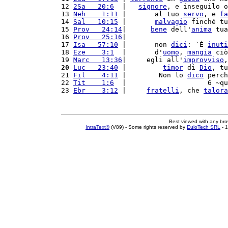
12 
2Sa   20:6
  |   
signore
, e inseguilo o
13 
Neh    1:11
 |       al tuo 
servo
, e 
fa
14 
Sal   10:15
 |       
malvagio
 finché tu
15 
Prov   24:14
|      
bene
 dell'
anima
 tua
16 
Prov   25:16
|                         
17 
Isa   57:10
 |       non 
dici
: `È 
inuti
18 
Eze    3:1
  |       d'
uomo
, 
mangia
 ciò
19 
Marc   13:36
|     egli all'
improvviso
,
20
Luc   23:40
 |         
timor
 di 
Dio
, tu
21 
Fil    4:11
 |        Non lo 
dico
 perch
22 
Tit    1:6
  |                    6 ~qu
23 
Ebr    3:12
 |     
fratelli
, che 
talora
Best viewed with any br
IntraText®
(V89) - Some rights reserved by
EuloTech SRL
- 1