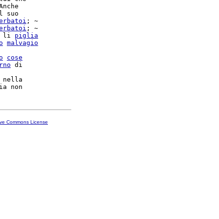
Anche

l suo

erbatoi
; ~

erbatoi
; ~

 li 
piglia
o
malvagio
o
cose
rno
 di

nella

ive Commons License