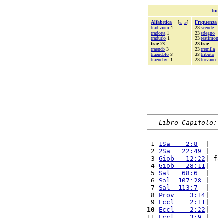
Ind
Alfabetica
[
«
»
]
Frequenza
tradizioni
1
23
scende
tradotta
1
23
sdegno
tradurlo
1
23
testimon
trae 23
23 trae
traendo
3
23
tremila
traendolo
3
23
tributo
traendovi
1
23
trovano
Libro Capitolo:
 1 
1Sa    2:8
  |  
 2 
2Sa   22:49
 |  
 3 
Giob   12:22
| f
 4 
Giob   28:11
|  
 5 
Sal   68:6
  |  
 6 
Sal  107:28
 |  
 7 
Sal  113:7
  |  
 8 
Prov    3:14
|  
 9 
Eccl    2:11
|  
10
Eccl    2:22
|  
11 
Eccl    3:9
 |  