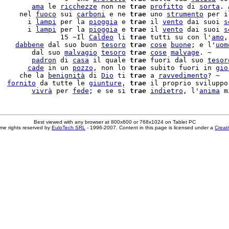
        
ama
 le 
ricchezze
 non ne 
trae
profitto
 di 
sorta
. 
     nel 
fuoco
 sui 
carboni
 e ne 
trae
 uno 
strumento
 per i
       i 
lampi
 per la 
pioggia
 e 
trae
 il 
vento
 dai suoi 
s
       i 
lampi
 per la 
pioggia
 e 
trae
 il 
vento
 dai suoi 
s
               15 ~Il 
Caldeo
 li 
trae
 tutti su con l'
amo
,
    
dabbene
 dal suo buon 
tesoro
trae
cose
buone
; e l'
uom
        dal suo 
malvagio
tesoro
trae
cose
malvage
. ~

        
padron
 di 
casa
 il quale 
trae
 fuori dal suo 
tesor
       
cade
 in un 
pozzo
, non lo 
trae
 subito fuori in 
gio
     che la 
benignità
 di 
Dio
 ti 
trae
 a 
ravvedimento
? ~

  
fornito
 da tutte le 
giunture
, 
trae
 il proprio sviluppo 
        
vivrà
 per 
fede
; e se si 
trae
indietro
, l'
anima
Best viewed with any browser at 800x600 or 768x1024 on Tablet PC
me rights reserved by
EuloTech SRL
- 1996-2007. Content in this page is licensed under a
Creat