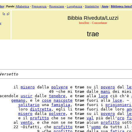
ice
|
Parole
:
Alfabetica
-
Frequenza
-
Rovesciate
-
Lunghezza
-
Statistiche
|
Aiuto
|
Biblioteca Intra
[
«
»
]
Bibbia Riveduta/Luzzi
IntraText - Concordanze
e
trae
Versetto
      il 
misero
 dalla 
polvere
 e 
trae
 su il 
povero
 dal 
le
                     49 ~che mi 
trae
 dalle 
mani
 dei miei
acendole 
uscir
 dalle 
tenebre
, e 
trae
 alla 
luce
 ciò ch'è 
     
gemano
, e le 
cose
nascoste
trae
 fuori alla 
luce
. ~

        
solitario
 una 
famiglia
, 
trae
 fuori i 
prigionieri
        loro 
distretta
, egli li 
trae
 fuori dalle loro 
an
        
misero
 dalla 
polvere
, e 
trae
 su il 
povero
 dal 
le
        e il 
profitto
 che se ne 
trae
val
 più dell'
oro
fi
      al 
vento
, e che non se ne 
trae
 alcun 
profitto
      22 ~Difatti, che 
profitto
trae
 l'
uomo
 da tutto il 
                9 ~Che 
profitto
trae
 dalla sua 
fatica
 co