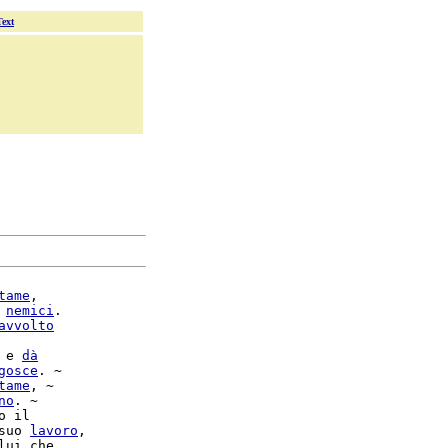
Text
tame
,

 
nemici
.

avvolto
 e 
dà
gosce
. ~

tame
, ~

no
. ~

suo 
lavoro
,

lui che
