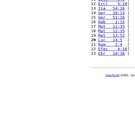
12 
Eccl    5:10
|  
13 
Isa   54:16
 |  
14 
Ger   10:13
 |  
15 
Ger   51:16
 |  
16 
Hab    1:15
 |  
17 
Mat   12:35
 |  
18 
Mat   12:35
 |  
19 
Mat   13:52
 |  
20
Luc   14:5
  |  
21 
Rom    2:4
  |  
22 
Efes    4:16
|  
23 
Ebr   10:38
 |  
IntraText®
(V89) - So